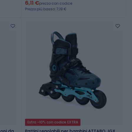
6,11 €
prezzo con codice
Prezzo più basso: 7,19 €
Extra -10% con codice EXTRA
toni da
Pattini regolabili per bambini ATTABO JGX