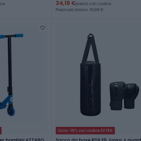
34,19 €
ice
prezzo con codice
Prezzo più basso: 33,99 €
Extra -15% con codice EXTRA
per bambini ATTABO
Sacco da boxe RDX F6 Junior + guan