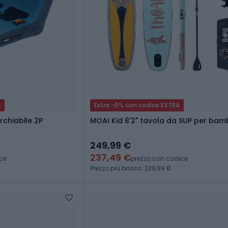
A
Extra -5% con codice EXTRA
rchiabile 2P
MOAI Kid 8'2" tavola da SUP per bamb
249,99 €
237,49 €
ce
prezzo con codice
Prezzo più basso: 239,99 €