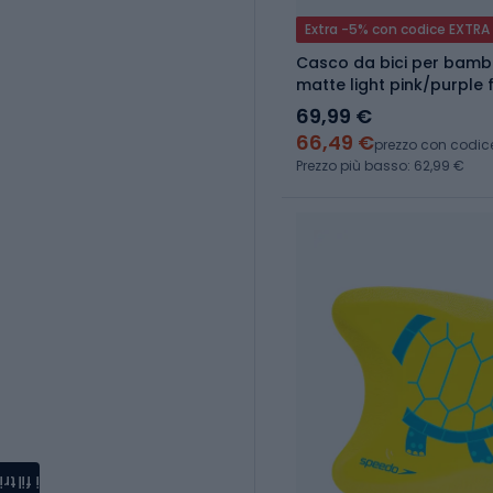
Extra -5% con codice EXTRA
Casco da bici per bambini
matte light pink/purple
69,99 €
66,49 €
prezzo con codic
Prezzo più basso: 62,99 €
i filtri