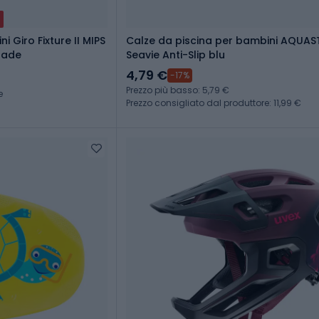
 Giro Fixture II MIPS
Calze da piscina per bambini AQUAS
 fade
Seavie Anti-Slip blu
4,79 €
-17%
Prezzo più basso: 5,79 €
e
Prezzo consigliato dal produttore: 11,99 €