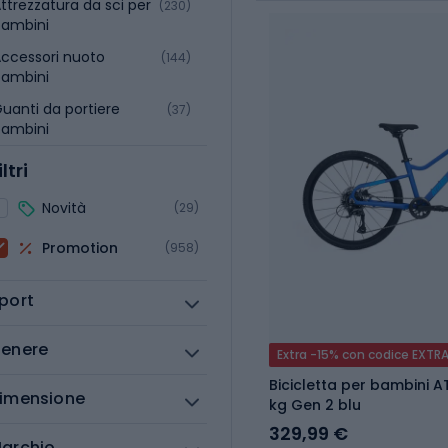
ttrezzatura da sci per
(230)
bambini
ccessori nuoto
(144)
bambini
uanti da portiere
(37)
bambini
iltri
Novità
(29)
Promotion
(958)
port
enere
Extra -15% con codice EXTR
Bicicletta per bambini A
imensione
kg Gen 2 blu
329,99 €
archio