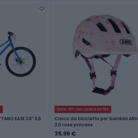
A
Extra -5% con codice EXTRA
TTABO EASE 24" 9,6
Casco da bicicletta per bambini ABU
3.0 rose princess
35,99 €