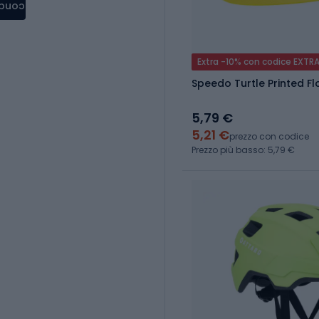
condere
Extra -10% con codice EXTR
Speedo Turtle Printed Fl
5,79 €
5,21 €
prezzo con codice
Prezzo più basso: 5,79 €