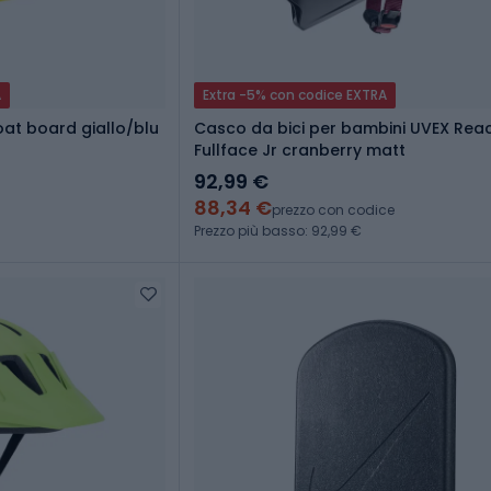
A
Extra -5% con codice EXTRA
oat board giallo/blu
Casco da bici per bambini UVEX Rea
Fullface Jr cranberry matt
92,99 €
88,34 €
prezzo con codice
Prezzo più basso: 92,99 €