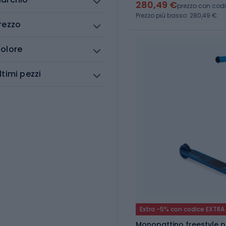
280,49 €
prezzo con cod
Prezzo più basso: 280,49 €
rezzo
olore
ltimi pezzi
Extra -5% con codice EXTRA
Monopattino freestyle 