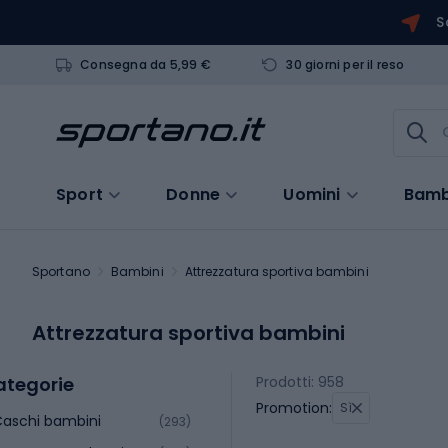
S
Consegna da 5,99 €
30 giorni per il reso
Sport
Donne
Uomini
Bamb
Sportano
Bambini
Attrezzatura sportiva bambini
Attrezzatura sportiva bambini
ategorie
Prodotti: 958
Promotion:
Sì
aschi bambini
(293)