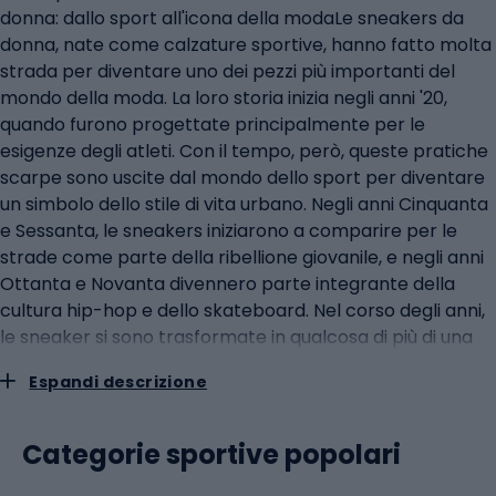
donna: dallo sport all'icona della modaLe sneakers da
donna, nate come calzature sportive, hanno fatto molta
strada per diventare uno dei pezzi più importanti del
mondo della moda. La loro storia inizia negli anni '20,
quando furono progettate principalmente per le
esigenze degli atleti. Con il tempo, però, queste pratiche
scarpe sono uscite dal mondo dello sport per diventare
un simbolo dello stile di vita urbano. Negli anni Cinquanta
e Sessanta, le sneakers iniziarono a comparire per le
strade come parte della ribellione giovanile, e negli anni
Ottanta e Novanta divennero parte integrante della
cultura hip-hop e dello skateboard. Nel corso degli anni,
le sneaker si sono trasformate in qualcosa di più di una
semplice scarpa sportiva: sono diventate un'espressione
Espandi descrizione
di personalità e di stile individuale. Oggi le sneakers da
donna sono icone della moda e la varietà di forme, colori
e stili è enorme. Dai modelli classici e minimalisti a quelli
Categorie sportive popolari
più stravaganti e decorati, le sneakers possono essere