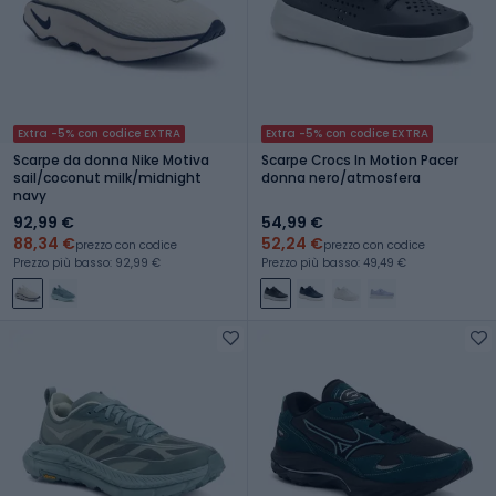
Extra -5% con codice EXTRA
Extra -5% con codice EXTRA
Scarpe da donna Nike Motiva
Scarpe Crocs In Motion Pacer
sail/coconut milk/midnight
donna nero/atmosfera
navy
92,99 €
54,99 €
88,34 €
52,24 €
prezzo con codice
prezzo con codice
Prezzo più basso: 92,99 €
Prezzo più basso: 49,49 €