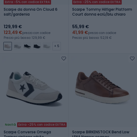
Extra -5% con codice EXTRA
Extra -25% con codice EXTRA
Scarpe da donna On Cloud 6
Scarpe Tommy Hilfiger Platform
salt/gardenia
Court donna ecrù/blu chiaro
129,99 €
55,99 €
123,49 €
41,99 €
prezzo con codice
prezzo con codice
Prezzo più basso: 129,99 €
Prezzo più basso: 52,19 €
+ 5
Novità
Extra -25% con codice EXTRA
Scarpe Converse Omega
Scarpe BIRKENSTOCK Bend Low
Trainer vintage white
LENA Narrow cognac