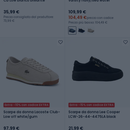
Cb Low bianco brillante
varsity navy/sea water
35,99 €
109,99 €
104,49 €
Prezzo consigliato dal produttore:
prezzo con codice
73,99 €
Prezzo più basso: 104,49 €
Extra -10% con codice EXTRA
Extra -15% con codice EXTRA
Scarpe da donna Lacoste Club-
Scarpe da donna Lee Cooper
Low off white/gum
LCW-26-44-4475LA black
97,99 €
21,99 €