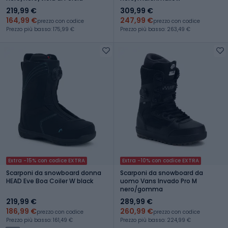
219,99 €
309,99 €
164,99 €
247,99 €
prezzo con codice
prezzo con codice
Prezzo più basso: 175,99 €
Prezzo più basso: 263,49 €
Extra -15% con codice EXTRA
Extra -10% con codice EXTRA
Scarponi da snowboard donna
Scarponi da snowboard da
HEAD Eve Boa Coiler W black
uomo Vans Invado Pro M
nero/gomma
219,99 €
289,99 €
186,99 €
260,99 €
prezzo con codice
prezzo con codice
Prezzo più basso: 161,49 €
Prezzo più basso: 224,99 €