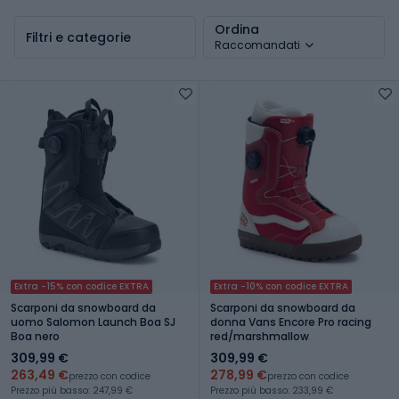
Ordina
Filtri e categorie
Raccomandati
Extra -15% con codice EXTRA
Extra -10% con codice EXTRA
Scarponi da snowboard da
Scarponi da snowboard da
uomo Salomon Launch Boa SJ
donna Vans Encore Pro racing
Boa nero
red/marshmallow
309,99 €
309,99 €
263,49 €
278,99 €
prezzo con codice
prezzo con codice
Prezzo più basso: 247,99 €
Prezzo più basso: 233,99 €