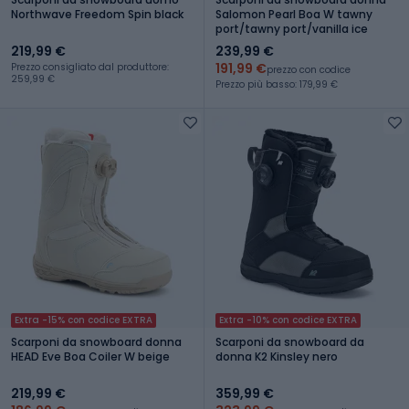
Northwave Freedom Spin black
Salomon Pearl Boa W tawny
port/tawny port/vanilla ice
219,99 €
239,99 €
191,99 €
Prezzo consigliato dal produttore:
prezzo con codice
259,99 €
Prezzo più basso: 179,99 €
Extra -15% con codice EXTRA
Extra -10% con codice EXTRA
Scarponi da snowboard donna
Scarponi da snowboard da
HEAD Eve Boa Coiler W beige
donna K2 Kinsley nero
219,99 €
359,99 €