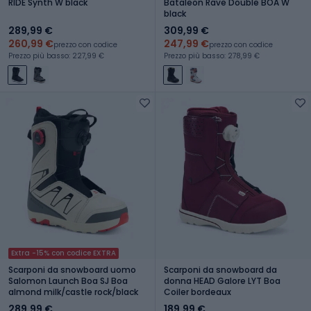
RIDE Synth W black
Bataleon Rave Double BOA W
black
289,99 €
309,99 €
260,99 €
247,99 €
prezzo con codice
prezzo con codice
Prezzo più basso: 227,99 €
Prezzo più basso: 278,99 €
Extra -15% con codice EXTRA
Scarponi da snowboard uomo
Scarponi da snowboard da
Salomon Launch Boa SJ Boa
donna HEAD Galore LYT Boa
almond milk/castle rock/black
Coiler bordeaux
289,99 €
189,99 €