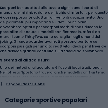
Scarponi ben adattati alla tavola significano libertà di
manovra e minimizzazione del rischio di infortuni, per questo
è così importante adattarli al livello di avanzamento. Uno
dei parametri più importanti è il flex. I principianti
dovrebbero optare per scarponi morbidi che riducono la
possibilità di caduta. I modelli con flex medio, offerti da
marchi come
ThirtyTwo
, sono consigliati agli amanti del
jibbing. Gli snowboarder avanzati possono puntare su
scarponi più rigidi per un'alta reattività, ideali per il freeride
che richiede grande controllo sulla tavola da
snowboard
.
Sistema di allacciatura
Uno dei metodi di allacciatura è l'uso di lacci tradizionali.
Nell'offerta Sportano troverai anche modelli con il sistema
rapido BOA, che garantisce la
massima stabilità
e
adattamento al piede. Invece dei classici lacci, utilizza cavi
Espandi descrizione
che vengono serrati tramite una manopola. Tale
allacciatura è estremamente veloce e non richiede grande
sforzo, una caratteristica spesso presente nei prodotti
DC
.
Categorie sportive popolari
Alcuni modelli hanno un sistema BOA con più manopole,
permettendo la regolazione della pressione in diverse zone,