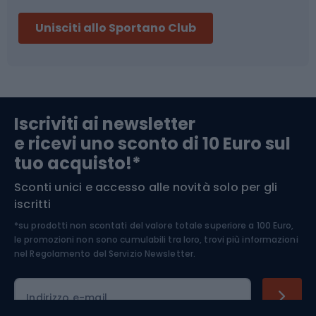
Sci
Pesca
Unisciti allo Sportano Club
Campeggio
Accessori per biciclette
Abbigliamento da escursionismo
Componenti per biciclette
Iscriviti ai newsletter
e ricevi uno sconto di 10 Euro sul
Arrampicata
tuo acquisto!*
Sconti unici e accesso alle novità solo per gli
Medicina dello sport
iscritti
*su prodotti non scontati del valore totale superiore a 100 Euro,
Abbigliamento ciclistico
le promozioni non sono cumulabili tra loro, trovi più informazioni
nel
Regolamento del Servizio Newsletter.
Indirizzo e-mail