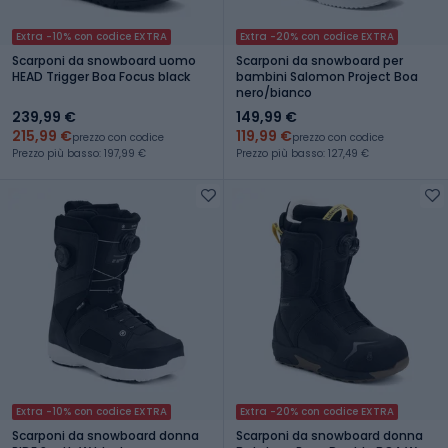
Extra -10% con codice EXTRA
Extra -20% con codice EXTRA
Scarponi da snowboard uomo
Scarponi da snowboard per
HEAD Trigger Boa Focus black
bambini Salomon Project Boa
nero/bianco
239,99 €
149,99 €
215,99 €
119,99 €
prezzo con codice
prezzo con codice
Prezzo più basso: 197,99 €
Prezzo più basso: 127,49 €
Extra -10% con codice EXTRA
Extra -20% con codice EXTRA
Scarponi da snowboard donna
Scarponi da snowboard donna