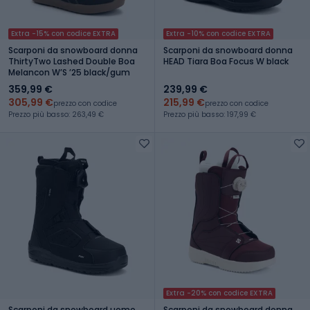
Extra -15% con codice EXTRA
Extra -10% con codice EXTRA
Scarponi da snowboard donna
Scarponi da snowboard donna
ThirtyTwo Lashed Double Boa
HEAD Tiara Boa Focus W black
Melancon WʼS ʼ25 black/gum
359,99 €
239,99 €
305,99 €
215,99 €
prezzo con codice
prezzo con codice
Prezzo più basso: 263,49 €
Prezzo più basso: 197,99 €
Extra -20% con codice EXTRA
Scarponi da snowboard uomo
Scarponi da snowboard donna