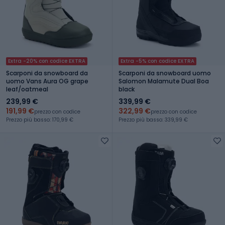
Extra -20% con codice EXTRA
Extra -5% con codice EXTRA
Scarponi da snowboard da
Scarponi da snowboard uomo
uomo Vans Aura OG grape
Salomon Malamute Dual Boa
leaf/oatmeal
black
239,99 €
339,99 €
191,99 €
322,99 €
prezzo con codice
prezzo con codice
Prezzo più basso: 170,99 €
Prezzo più basso: 339,99 €