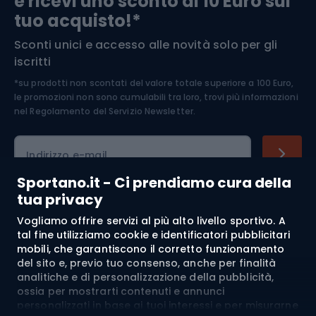
e ricevi uno sconto di 10 Euro sul
Arrampicata
tuo acquisto!*
Sconti unici e accesso alle novità solo per gli
Medicina dello sport
iscritti
*su prodotti non scontati del valore totale superiore a 100 Euro,
Abbigliamento ciclistico
le promozioni non sono cumulabili tra loro, trovi più informazioni
nel
Regolamento del Servizio Newsletter.
Indirizzo e-mail
Sportano.it - Ci prendiamo cura della
tua privacy
Acquisti
Vogliamo offrire servizi al più alto livello sportivo. A
tal fine utilizziamo cookie e identificatori pubblicitari
mobili, che garantiscono il corretto funzionamento
Servizio clienti
del sito e, previo tuo consenso, anche per finalità
analitiche e di personalizzazione della pubblicità,
Regolamento
ossia per mostrarti contenuti e annunci
personalizzati in base ai tuoi interessi e per misurarne