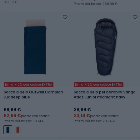
149,99 €
Prezzo più basso: 269,99 €
Extra -10% con codice EXTRA
Extra -15% con codice EXTRA
Sacco a pelo Outwell Campion
Sacco a pelo per bambini Vango
Lux deep blue
Atlas Junior midnight navy
69,99 €
38,99 €
62,99 €
33,14 €
prezzo con codice
prezzo con codice
Prezzo più basso: 69,74 €
Prezzo più basso: 29,24 €