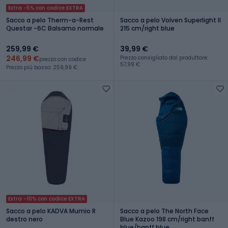
Extra -5% con codice EXTRA
Sacco a pelo Therm-a-Rest
Sacco a pelo Volven Superlight II
Questar -6C Balsamo normale
215 cm/right blue
259,99 €
39,99 €
246,99 €
Prezzo consigliato dal produttore:
prezzo con codice
57,99 €
Prezzo più basso: 259,99 €
Extra -10% con codice EXTRA
Sacco a pelo KADVA Mumio R
Sacco a pelo The North Face
destro nero
Blue Kazoo 198 cm/right banff
blue/banff blue