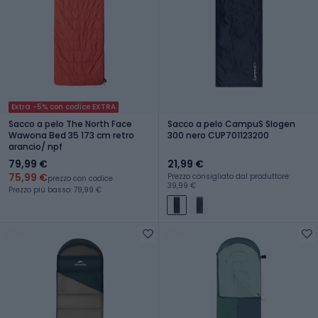
Extra -5% con codice EXTRA
Sacco a pelo The North Face
Sacco a pelo CampuS Slogen
Wawona Bed 35 173 cm retro
300 nero CUP701123200
arancio/ npf
79,99 €
21,99 €
75,99 €
Prezzo consigliato dal produttore:
prezzo con codice
39,99 €
Prezzo più basso: 79,99 €