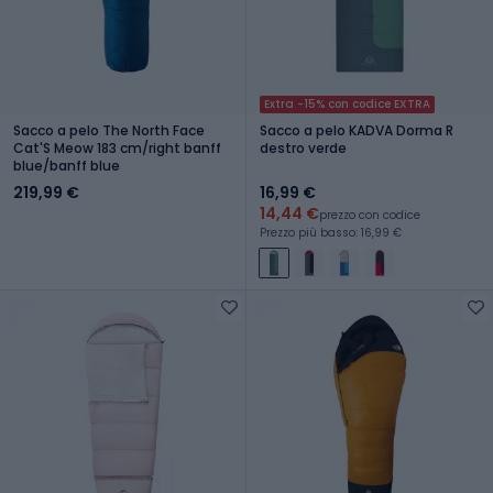
Extra -15% con codice EXTRA
Sacco a pelo The North Face
Sacco a pelo KADVA Dorma R
Cat'S Meow 183 cm/right banff
destro verde
blue/banff blue
219,99 €
16,99 €
14,44 €
prezzo con codice
Prezzo più basso: 16,99 €