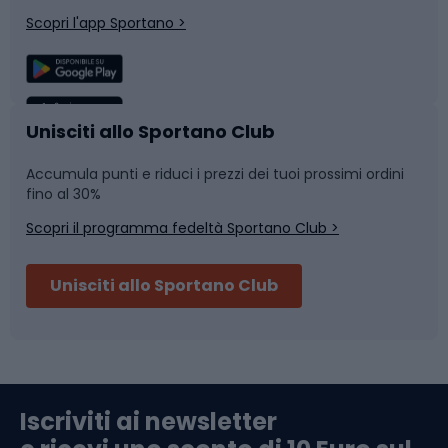
Corsa
Snowboard
Scopri l'app Sportano >
Sport di squadra
Camminata nordica
Caschi da ciclismo
Nuoto
Unisciti allo Sportano Club
Accumula punti e riduci i prezzi dei tuoi prossimi ordini
Skitouring
Pattinaggio
fino al 30%
Scopri il programma fedeltà Sportano Club >
Sci
Pesca
Unisciti allo Sportano Club
Campeggio
Accessori per biciclette
Abbigliamento da escursionismo
Componenti per biciclette
Iscriviti ai newsletter