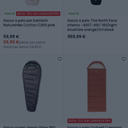
Novità
Extra -5% con codice EXTRA
Novità
Sacco a pelo per bambini
Sacco a pelo The North Face
Naturehike Cotton C300 pink
Inferno -40F/-40C 193/right
brushfire orange/tnf black
59,99 €
959,99 €
56,99 €
prezzo con codice
Prezzo più basso: 59,99 €
Extra -5% con codice EXTRA
Sacco a pelo Vango Atlas 350
Sacco a pelo Outwell Campion