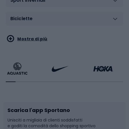
Sport invernali
Biciclette
Sport acquatici
Sport di arti marziali
Mostra di più
Calzature da escursionismo
Palestra e fitness
Bikepacking
Sport con le racchette
Corsa orientamento
Scarpe da ciclismo
Scarica l'app Sportano
Bushcraft
Slitte e slittini
Unisciti a migliaia di clienti soddisfatti
e goditi la comodità dello shopping sportivo