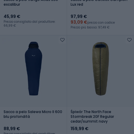
excalibur
Lux red
45,99 €
97,99 €
93,09 €
Prezzo consigliato dal produttore:
prezzo con codice
66,99 €
Prezzo più basso: 97,49 €
Sacco a pelo Salewa Micro II 600
Śpiwór The North Face
blu profondità
Stormbreak 20F Regular
cedar/summit navy
88,99 €
159,99 €
Prezzo consigliato dal produttore: