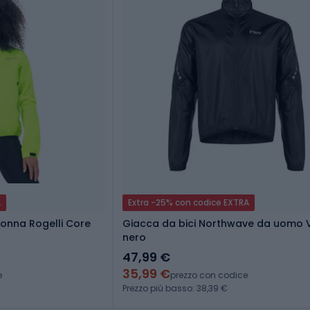
A
Extra -25% con codice EXTRA
onna Rogelli Core
Giacca da bici Northwave da uomo V
nero
47,99 €
35,99 €
e
prezzo con codice
Prezzo più basso: 38,39 €