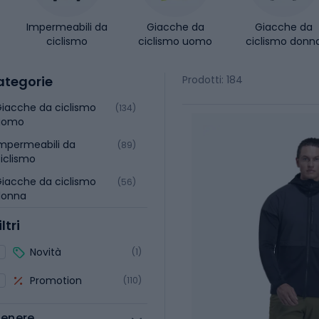
Impermeabili da
Giacche da
Giacche da
ciclismo
ciclismo uomo
ciclismo donn
ategorie
Prodotti: 184
iacche da ciclismo
(134)
uomo
mpermeabili da
(89)
iclismo
iacche da ciclismo
(56)
donna
iltri
Novità
(1)
Promotion
(110)
enere