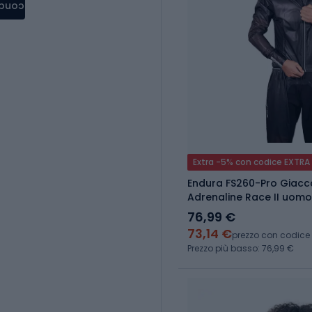
condere
Extra -5% con codice EXTRA
Endura FS260-Pro Giacc
Adrenaline Race II uomo
76,99 €
73,14 €
prezzo con codice
Prezzo più basso: 76,99 €