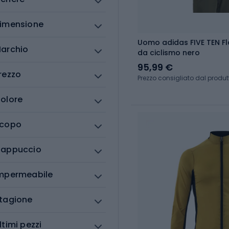
imensione
Uomo adidas FIVE TEN F
archio
da ciclismo nero
95,99 €
rezzo
Prezzo consigliato dal produt
olore
copo
appuccio
mpermeabile
tagione
ltimi pezzi