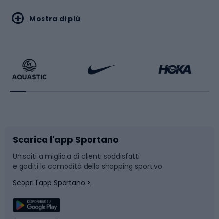
Sport acquatici
Sport di arti marziali
Mostra di più
Calzature da escursionismo
Palestra e fitness
Bikepacking
Sport con le racchette
Corsa orientamento
Scarpe da ciclismo
Scarica l'app Sportano
Bushcraft
Slitte e slittini
Unisciti a migliaia di clienti soddisfatti
e goditi la comodità dello shopping sportivo
Corsa
Snowboard
Scopri l'app Sportano >
Sport di squadra
Camminata nordica