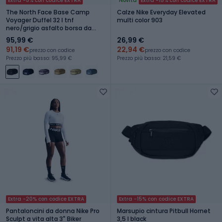
Extra -5% con codice EXTRA
Novità
Extra -15% con codice EXTRA
The North Face Base Camp
Calze Nike Everyday Elevated
Voyager Duffel 32 l tnf
multi color 903
nero/grigio asfalto borsa da
viaggio
95,99 €
26,99 €
91,19 €
22,94 €
prezzo con codice
prezzo con codice
Prezzo più basso: 95,99 €
Prezzo più basso: 21,59 €
Extra -20% con codice EXTRA
Extra -15% con codice EXTRA
Pantaloncini da donna Nike Pro
Marsupio cintura Pitbull Hornet
Sculpt a vita alta 3" Biker
3,5 l black