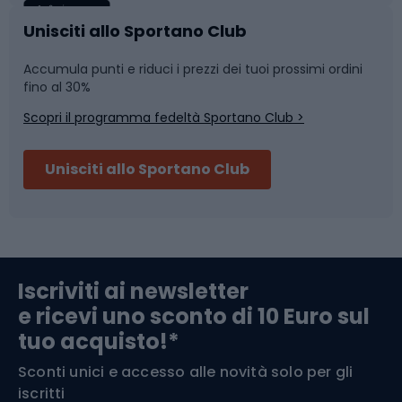
Caschi da ciclismo
Nuoto
Unisciti allo Sportano Club
Accumula punti e riduci i prezzi dei tuoi prossimi ordini
Skitouring
Pattinaggio
fino al 30%
Scopri il programma fedeltà Sportano Club >
Sci
Pesca
Unisciti allo Sportano Club
Campeggio
Accessori per biciclette
Abbigliamento da escursionismo
Componenti per biciclette
Iscriviti ai newsletter
e ricevi uno sconto di 10 Euro sul
Arrampicata
tuo acquisto!*
Sconti unici e accesso alle novità solo per gli
Medicina dello sport
iscritti