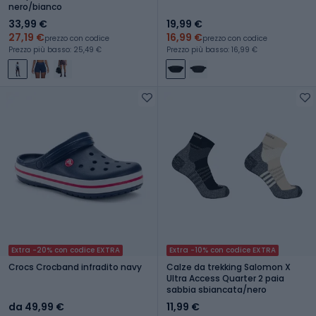
nero/bianco
33,99 €
19,99 €
27,19 €
16,99 €
prezzo con codice
prezzo con codice
Prezzo più basso: 25,49 €
Prezzo più basso: 16,99 €
Extra -20% con codice EXTRA
Extra -10% con codice EXTRA
Crocs Crocband infradito navy
Calze da trekking Salomon X
Ultra Access Quarter 2 paia
sabbia sbiancata/nero
da 49,99 €
11,99 €