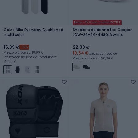
Extra -15% con codice EXTRA
Calze Nike Everyday Cushioned
Sneakers da donna Lee Cooper
multi color
LCW-26-44-4480LA white
15,99 €
22,99 €
-16%
19,54 €
Prezzo più basso: 18,99 €
prezzo con codice
Prezzo consigliato dal produttore:
Prezzo più basso: 20,39 €
23,99 €