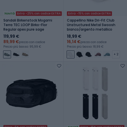
Novità
Extra -25% con codice EXTRA
Extra -15% con codice EXTRA
Sandali Birkenstock Mogami
Cappellino Nike Dri-Fit Club
Terra TEC LOOP Birko-Flor
Unstructured Metal Swoosh
Regular apex pure sage
bianco/argento metallico
119,99 €
18,99 €
89,99 €
16,14 €
prezzo con codice
prezzo con codice
Prezzo più basso: 95,99 €
Prezzo più basso: 18,99 €
+ 2