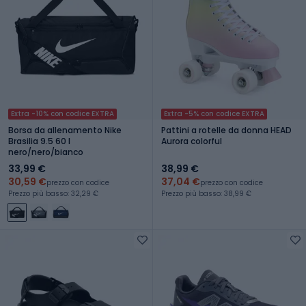
Extra -10% con codice EXTRA
Extra -5% con codice EXTRA
Borsa da allenamento Nike
Pattini a rotelle da donna HEAD
Brasilia 9.5 60 l
Aurora colorful
nero/nero/bianco
33,99 €
38,99 €
30,59 €
37,04 €
prezzo con codice
prezzo con codice
Prezzo più basso: 32,29 €
Prezzo più basso: 38,99 €