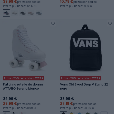
39,99 €
10,79 €
prezzo con codice
prezzo con codice
Prezzo più basso: 42,49 €
Prezzo più basso: 10,19 €
Extra -25% con codice EXTRA
Extra -20% con codice EXTRA
Pattini a rotelle da donna
Vans Old Skool Drop V Zaino 22 l
ATTABO Serena bianco
nero
39,99 €
33,99 €
29,99 €
27,19 €
prezzo con codice
prezzo con codice
Prezzo più basso: 31,99 €
Prezzo più basso: 28,89 €