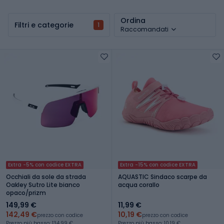
Ordina
Filtri e categorie
1
Raccomandati
Extra -5% con codice EXTRA
Extra -15% con codice EXTRA
Occhiali da sole da strada
AQUASTIC Sindaco scarpe da
Oakley Sutro Lite bianco
acqua corallo
opaco/prizm
149,99 €
11,99 €
142,49 €
10,19 €
prezzo con codice
prezzo con codice
Prezzo più basso: 134,99 €
Prezzo più basso: 10,19 €