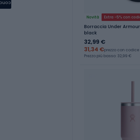
condere
Novità
Extra -5% con cod
Borraccia Under Armour
black
32,99 €
31,34 €
prezzo con codice
Prezzo più basso: 32,99 €