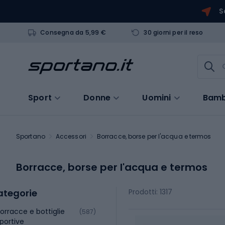
S
Consegna da 5,99 €
30 giorni per il reso
Sport
Donne
Uomini
Bamb
Sportano
Accessori
Borracce, borse per l'acqua e termos
Borracce, borse per l'acqua e termos
ategorie
Prodotti: 1317
orracce e bottiglie
(587)
portive