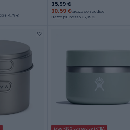
35,99 €
30,59 €
prezzo con codice
tore: 4,79 €
Prezzo più basso: 32,39 €
A
Extra -25% con codice EXTRA