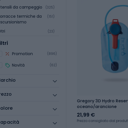
tensili da campeggio
(325)
orracce termiche da
(151)
scursionismo
tri
(23)
iltri
Promotion
(896)
Novità
(62)
archio
rezzo
Gregory 3D Hydro Reserv
oceano/arancione
olore
21,99 €
Prezzo consigliato dal produt
apacità