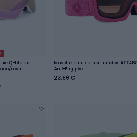
A
rnie Q-Lite per
Maschera da sci per bambini ATTABO
paco/rosa
Anti-Fog pink
23,99 €
e