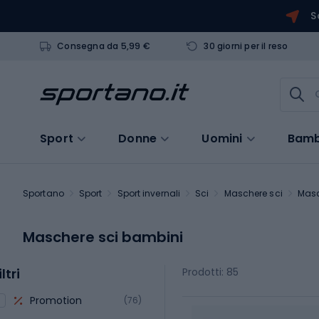
S
Consegna da 5,99 €
30 giorni per il reso
Sport
Donne
Uomini
Bamb
Sportano
Sport
Sport invernali
Sci
Maschere sci
Masc
Maschere sci bambini
iltri
Prodotti: 85
Promotion
(76)