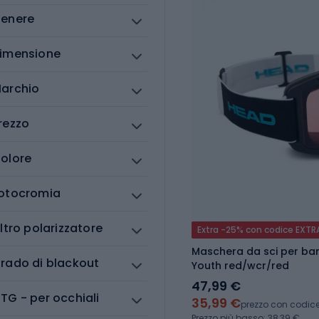
enere
imensione
archio
rezzo
olore
otocromia
iltro polarizzatore
Extra -25% con codice EXTR
Maschera da sci per ba
rado di blackout
Youth red/wcr/red
47,99 €
TG - per occhiali
35,99 €
prezzo con codic
Prezzo più basso: 38,39 €