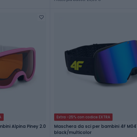
A
Extra -25% con codice EXTRA
bini Alpina Piney 2.0
Maschera da sci per bambini 4F M04
black/multicolor