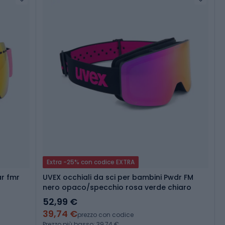
Extra -25% con codice EXTRA
ar fmr
UVEX occhiali da sci per bambini Pwdr FM
nero opaco/specchio rosa verde chiaro
52,99 €
39,74 €
prezzo con codice
Prezzo più basso: 39,74 €