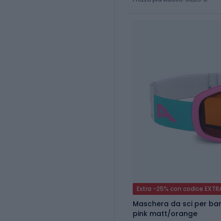
Extra -25% con codice EXTR
Maschera da sci per bam
pink matt/orange