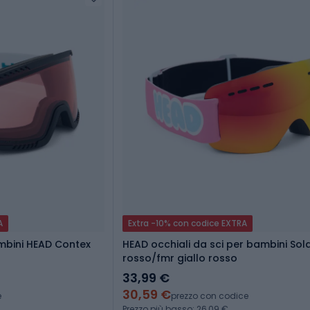
A
Extra -10% con codice EXTRA
mbini HEAD Contex
HEAD occhiali da sci per bambini Sol
rosso/fmr giallo rosso
33,99 €
30,59 €
e
prezzo con codice
Prezzo più basso: 26,09 €