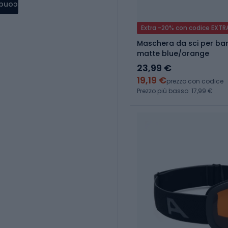
condere
Extra -20% con codice EXTR
Maschera da sci per bambi
matte blue/orange
23,99 €
19,19 €
prezzo con codice
Prezzo più basso: 17,99 €