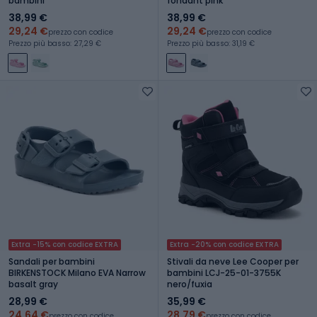
bambini
fondant pink
38,99 €
38,99 €
29,24 €
29,24 €
prezzo con codice
prezzo con codice
Prezzo più basso: 27,29 €
Prezzo più basso: 31,19 €
Extra -15% con codice EXTRA
Extra -20% con codice EXTRA
Sandali per bambini
Stivali da neve Lee Cooper per
BIRKENSTOCK Milano EVA Narrow
bambini LCJ-25-01-3755K
basalt gray
nero/fuxia
28,99 €
35,99 €
24,64 €
28,79 €
prezzo con codice
prezzo con codice