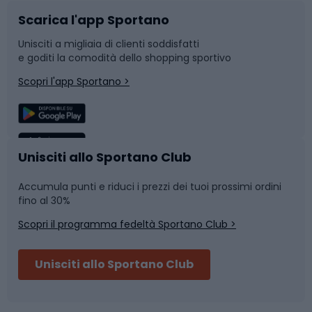
Scarica l'app Sportano
Bushcraft
Slitte e slittini
Unisciti a migliaia di clienti soddisfatti
e goditi la comodità dello shopping sportivo
Corsa
Snowboard
Scopri l'app Sportano >
Sport di squadra
Camminata nordica
Caschi da ciclismo
Nuoto
Unisciti allo Sportano Club
Accumula punti e riduci i prezzi dei tuoi prossimi ordini
Skitouring
Pattinaggio
fino al 30%
Scopri il programma fedeltà Sportano Club >
Sci
Pesca
Unisciti allo Sportano Club
Campeggio
Accessori per biciclette