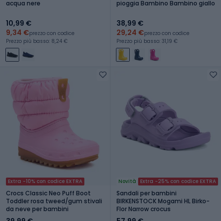
acqua nere
pioggia Bambino Bambino giallo
10,99 €
38,99 €
9,34 €
29,24 €
prezzo con codice
prezzo con codice
Prezzo più basso: 8,24 €
Prezzo più basso: 31,19 €
Extra -10% con codice EXTRA
Novità
Extra -25% con codice EXTRA
Crocs Classic Neo Puff Boot
Sandali per bambini
Toddler rosa tweed/gum stivali
BIRKENSTOCK Mogami HL Birko-
da neve per bambini
Flor Narrow crocus
39,99 €
57,99 €