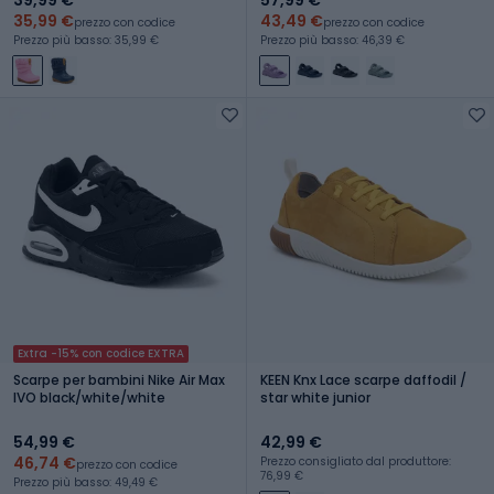
35,99 €
43,49 €
prezzo con codice
prezzo con codice
Prezzo più basso: 35,99 €
Prezzo più basso: 46,39 €
Extra -15% con codice EXTRA
Scarpe per bambini Nike Air Max
KEEN Knx Lace scarpe daffodil /
IVO black/white/white
star white junior
54,99 €
42,99 €
46,74 €
Prezzo consigliato dal produttore:
prezzo con codice
76,99 €
Prezzo più basso: 49,49 €