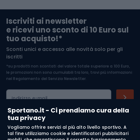
Abbigliamento da escursionismo
Componenti per biciclette
Iscriviti ai newsletter
e ricevi uno sconto di 10 Euro sul
Arrampicata
tuo acquisto!*
Sconti unici e accesso alle novità solo per gli
Medicina dello sport
iscritti
*su prodotti non scontati del valore totale superiore a 100 Euro,
Abbigliamento ciclistico
le promozioni non sono cumulabili tra loro, trovi più informazioni
nel
Regolamento del Servizio Newsletter.
Indirizzo e-mail
Sportano.it - Ci prendiamo cura della
tua privacy
Acquisti
Vogliamo offrire servizi al più alto livello sportivo. A
tal fine utilizziamo cookie e identificatori pubblicitari
mobili, che garantiscono il corretto funzionamento