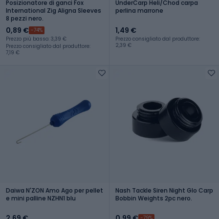
Posizionatore di ganci Fox
UnderCarp Heli/Chod carpa
International Zig Aligna Sleeves
perlina marrone
8 pezzi nero.
0,89 €
1,49 €
-74%
Prezzo più basso: 3,39 €
Prezzo consigliato dal produttore:
2,39 €
Prezzo consigliato dal produttore:
7,19 €
Daiwa N'ZON Amo Ago per pellet
Nash Tackle Siren Night Glo Carp
e mini palline NZHN1 blu
Bobbin Weights 2pc nero.
2,69 €
0,99 €
-79%