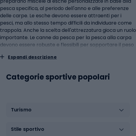
preparano miscele di esche personalizzate in base alla
pesca specifica, al periodo dell'anno e alle preferenze
delle carpe. Le esche devono essere attraenti per i
pesci, ma allo stesso tempo difficili da individuare come
trappola. Anche la scelta dell'attrezzatura gioca un ruolo
importante. Le canne da pesca per la pesca alla carpa
devono essere robuste e flessibili per sopportare il peso
dei grandi pesci e combatterli. I mulinelli devono essere
Espandi descrizione
robusti e garantire un buon controllo del pesce durante
la traina. La tecnica di traina è importante una volta che
la carpa ha abboccato. Richiede abilità ed esperienza
Categorie sportive popolari
per stanare efficacemente il pesce e portarlo a riva
senza il rischio di rompere la lenza. Le basi della pesca a
feeder groundLa pesca a feeder ground è una tecnica
che prevede la cattura di pesci vicino al fondo di uno
Turismo
specchio d'acqua. È un metodo molto diffuso tra i
pescatori perché consente di pescare efficacemente in
diverse condizioni d'acqua. La base di questa tecnica è
Stile sportivo
l'uso di un feeder, che viene riempito di groundbait e