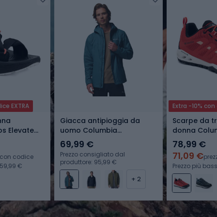
dice EXTRA
Extra -10% con
nna
Giacca antipioggia da
Scarpe da t
s Elevate
uomo Columbia
donna Colu
gea
Watertight II everblue
Vent poppy 
69,99 €
78,99 €
71,09 €
Prezzo consigliato dal
 con codice
prez
produttore: 95,99 €
 59,99 €
Prezzo più bass
+ 2