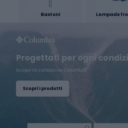
Bastoni
Lampade fro
Progettati per ogni condi
Scopri la collezione Columbia
Scopri i prodotti