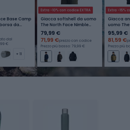
Extra -10% con codice EXTRA
Extra -15% 
ace Base Camp
Giacca softshell da uomo
Giacca an
l borsa da
The North Face Nimble
uomo The 
blue/tnf
Hoodie 2 summit navy
Antora ce
79,99 €
95,99 €
gold
71,99 €
81,59 €
ato dal
prezzo con codice
p
,99 €
Prezzo più basso: 79,99 €
Prezzo più b
+ 11