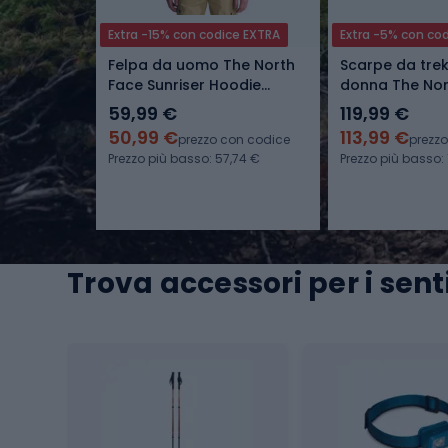
Extra -15% con codice EXTRA
Extra -5% con co
Felpa da uomo The North
Scarpe da tre
Face Sunriser Hoodie
donna The Nor
dimmed algae
Fastpack Wat
59,99 €
119,99 €
50,99 €
113,99 €
prezzo con codice
prezz
Prezzo più basso: 57,74 €
Prezzo più basso: 
Trova accessori per i sen