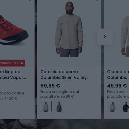
 codice EXTRA
rekking da
Camicia da uomo
Giacca an
mbia Vapor
Columbia Skien Valley
Columbia 
red/blush rose
ancient fossil
Windbreak
69,99 €
49,99 €
stone/anci
Prezzo consigliato dal
Prezzo consi
zo con codice
produttore: 95,99 €
produttore: 
o: 74,39 €