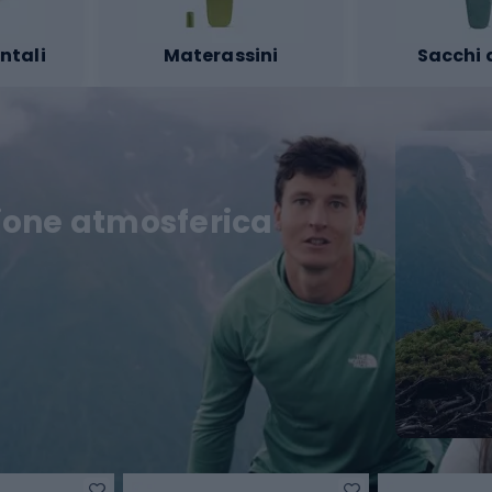
ntali
Materassini
Sacchi 
zione atmosferica