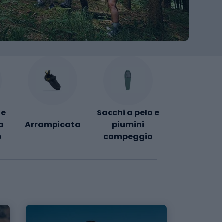
 e
Sacchi a pelo e
Bastoni d
a
Arrampicata
piumini
escursioni
o
campeggio