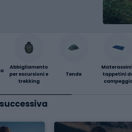
Abbigliamento
Materassini
da
per escursioni e
Tende
tappetini d
trekking
campeggi
a successiva