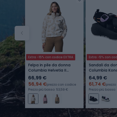
Extra -15% con codice EXTRA
Extra -5% con co
Felpa in pile da donna
Sandali da do
Columbia Helvetia II
Columbia Kono
Printed Cropped Half Snap
black/hydran
66,99 €
64,99 €
seasalt/sprayflower
56,94 €
61,74 €
prezzo con codice
prezzo
Prezzo più basso: 53,59 €
Prezzo più basso: