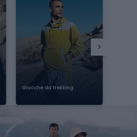
Giacche da trekking
Magliet