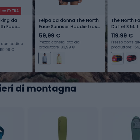
dice EXTRA
kking da
Felpa da donna The North
The North F
th Face
Face Sunriser Hoodie frost
Duffel S 50 
erproof
grey
viaggio tnf 
59,99 €
119,99 €
red/summit 
Prezzo consigliato dal
Prezzo consigli
o con codice
produttore: 83,99 €
produttore: 159
119,99 €
tieri di montagna