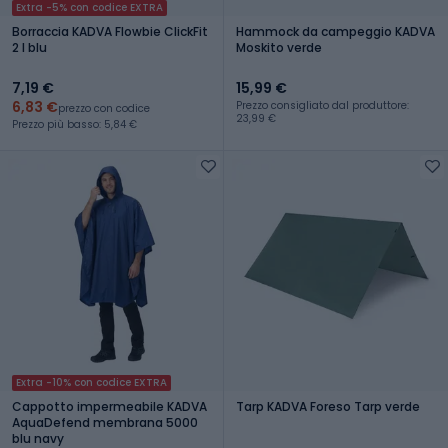
Extra -5% con codice EXTRA
Borraccia KADVA Flowbie ClickFit
Hammock da campeggio KADVA
2 l blu
Moskito verde
7,19 €
15,99 €
6,83 €
Prezzo consigliato dal produttore:
prezzo con codice
23,99 €
Prezzo più basso: 5,84 €
Extra -10% con codice EXTRA
Cappotto impermeabile KADVA
Tarp KADVA Foreso Tarp verde
AquaDefend membrana 5000
blu navy