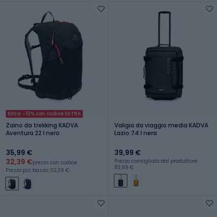
Extra -10% con codice EXTRA
Zaino da trekking KADVA
Valigia da viaggio media KADVA
Aventura 22 l nero
Lazio 74 l nera
35,99 €
39,99 €
32,39 €
Prezzo consigliato dal produttore:
prezzo con codice
83,99 €
Prezzo più basso: 32,39 €