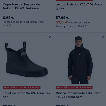
Coperture per bastoni da
Lavabo turistico KADVA ViaPoca
trekking KADVA Trek nere
grigio
0,69 €
57,99 €
52,19 €
Prezzo consigliato dal produttore:
prezzo con codice
3,59 €
Prezzo più basso: 49,49 €
Extra -10% con codice EXTRA
Extra -5% con codice EXTRA
Stivali da uomo KADVA AquaTrek
Giacca impermeabile da uomo
neri
KADVA Forest nera