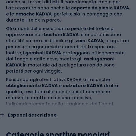
anche su terreni difficili. Il complemento ideale per
l'attrezzatura sono anche le
coperte da picnic KADVA
e le
amache KADVA
, perfette sia in campeggio che
durante il relax in parco.
Gli amanti delle escursioni a piedi e del trekking
apprezzeranno i
bastoni KADVA
, che garantiscono
stabilità su terreni difficili, e gli
zaini KADVA
, progettati
per essere ergonomici e comodi da trasportare.
Inoltre, i
gambali KADVA
proteggono efficacemente
dal fango e dalla neve, mentre gli
asciugamani
KADVA
in materiale ad asciugatura rapida sono
perfetti per ogni viaggio.
Pensando agli utenti attivi, KADVA offre anche
abbigliamento KADVA
e
calzature KADVA
di alta
qualità, resistenti alle condizioni atmosferiche
mutevoli e adatte ad un uso intensivo.
Indipendentemente dalla stagione o dal tipo di
attività, i prodotti di questo marchio garantiscono
Espandi descrizione
comfort e sicurezza.
Per i viaggi più lunghi, vale la pena dotarsi delle
valigie
KADVA
, che combinano resistenza e stile moderno.
Categorie sportive popolari