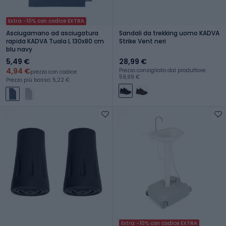
Extra -10% con codice EXTRA
Asciugamano ad asciugatura
Sandali da trekking uomo KADVA
rapida KADVA Tuala L 130x80 cm
Strike Vent neri
blu navy
5,49 €
28,99 €
4,94 €
Prezzo consigliato dal produttore:
prezzo con codice
59,99 €
Prezzo più basso: 5,22 €
Extra -10% con codice EXTRA