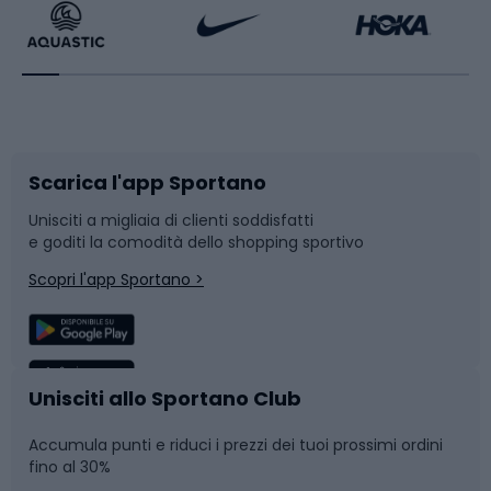
Bikepacking
Sport con le racchette
Corsa orientamento
Scarpe da ciclismo
Scarica l'app Sportano
Bushcraft
Slitte e slittini
Unisciti a migliaia di clienti soddisfatti
e goditi la comodità dello shopping sportivo
Corsa
Snowboard
Scopri l'app Sportano >
Sport di squadra
Camminata nordica
Caschi da ciclismo
Nuoto
Unisciti allo Sportano Club
Accumula punti e riduci i prezzi dei tuoi prossimi ordini
Skitouring
Pattinaggio
fino al 30%