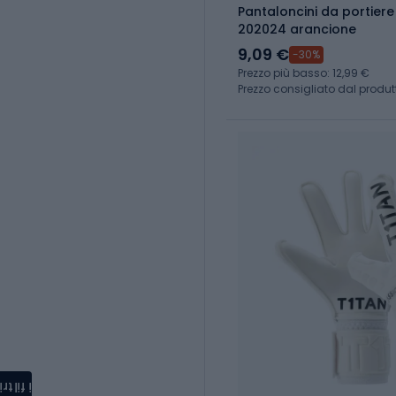
Pantaloncini da portier
202024 arancione
9,09 €
-30%
Prezzo più basso: 12,99 €
Prezzo consigliato dal produt
i filtri