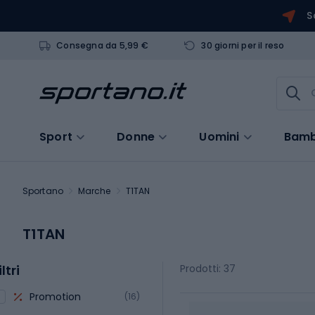
S
Consegna da 5,99 €
30 giorni per il reso
Sport
Donne
Uomini
Bamb
Sportano
Marche
T1TAN
T1TAN
iltri
Prodotti: 37
Promotion
(16)