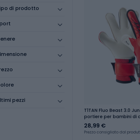
ipo di prodotto
port
enere
imensione
rezzo
olore
ltimi pezzi
T1TAN Fluo Beast 3.0 Jun
portiere per bambini di 
28,99 €
Prezzo consigliato dal produt