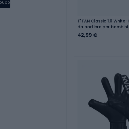
condere
T1TAN Classic 1.0 White-
da portiere per bambini
42,99 €