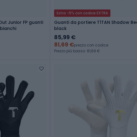
Extra -5% con codice EXTRA
Out Junior FP guanti
Guanti da portiere T1TAN Shadow Bea
 bianchi
black
85,99 €
81,69 €
prezzo con codice
Prezzo più basso: 81,69 €