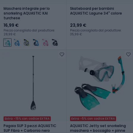
Maschera integrale per lo
Skateboard per bambini
snorkeling AQUASTIC KAI
AQUASTIC Lagune 34" colore
turchese
16,99 €
23,99 €
Prezzo consigliato dal produttore:
Prezzo consigliato dal produttore:
28,99 €
35,99 €
Extra -15% con codice EXTRA
Extra -5% con codice EXTRA
Pagaia SUP 3 pezzi AQUASTIC
AQUASTIC Jetty set snorkeling
SUP Fibra + Carbonio nero
maschera + boccaglio + pinne