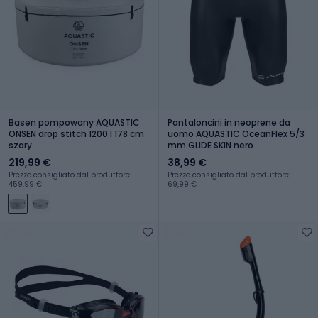
Basen pompowany AQUASTIC
Pantaloncini in neoprene da
ONSEN drop stitch 1200 l 178 cm
uomo AQUASTIC OceanFlex 5/3
szary
mm GLIDE SKIN nero
219,99 €
38,99 €
Prezzo consigliato dal produttore:
Prezzo consigliato dal produttore:
459,99 €
69,99 €