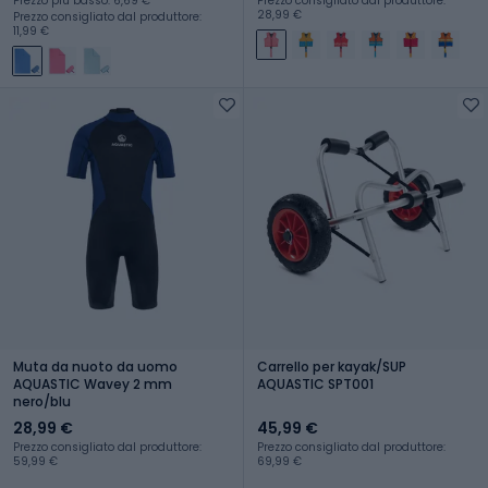
Prezzo più basso: 6,69 €
Prezzo consigliato dal produttore:
28,99 €
Prezzo consigliato dal produttore:
11,99 €
Muta da nuoto da uomo
Carrello per kayak/SUP
AQUASTIC Wavey 2 mm
AQUASTIC SPT001
nero/blu
28,99 €
45,99 €
Prezzo consigliato dal produttore:
Prezzo consigliato dal produttore:
59,99 €
69,99 €