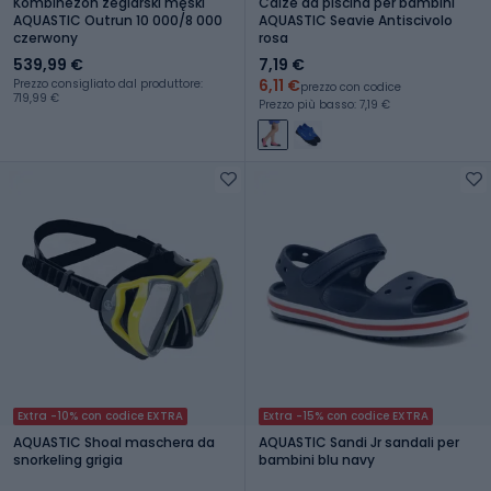
Kombinezon żeglarski męski
Calze da piscina per bambini
AQUASTIC Outrun 10 000/8 000
AQUASTIC Seavie Antiscivolo
czerwony
rosa
539,99 €
7,19 €
6,11 €
Prezzo consigliato dal produttore:
prezzo con codice
719,99 €
Prezzo più basso: 7,19 €
Extra -10% con codice EXTRA
Extra -15% con codice EXTRA
AQUASTIC Shoal maschera da
AQUASTIC Sandi Jr sandali per
snorkeling grigia
bambini blu navy