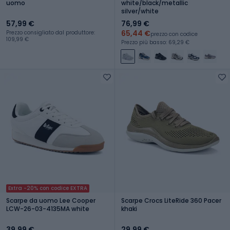
uomo
white/black/metallic
silver/white
57,99 €
76,99 €
65,44 €
Prezzo consigliato dal produttore:
prezzo con codice
109,99 €
Prezzo più basso: 69,29 €
Extra -20% con codice EXTRA
Scarpe da uomo Lee Cooper
Scarpe Crocs LiteRide 360 Pacer
LCW-26-03-4135MA white
khaki
39,99 €
29,99 €