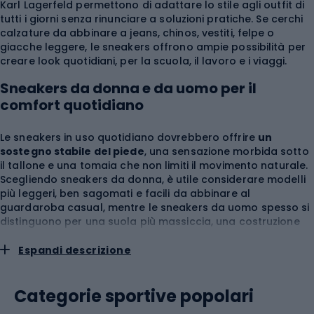
Karl Lagerfeld permettono di adattare lo stile agli outfit di
tutti i giorni senza rinunciare a soluzioni pratiche. Se cerchi
calzature da abbinare a jeans, chinos, vestiti, felpe o
giacche leggere, le sneakers offrono ampie possibilità per
creare look quotidiani, per la scuola, il lavoro e i viaggi.
Sneakers da donna e da uomo per il
comfort quotidiano
Le sneakers in uso quotidiano dovrebbero offrire
un
sostegno stabile del piede
, una sensazione morbida sotto
il tallone e una tomaia che non limiti il movimento naturale.
Scegliendo sneakers da donna, è utile considerare modelli
più leggeri, ben sagomati e facili da abbinare al
guardaroba casual, mentre le sneakers da uomo spesso si
distinguono per una suola più massiccia, una costruzione
più ampia e una maggiore resistenza all'uso intensivo. In
entrambi i casi è importante l
ammortizzazione adeguata
,
Espandi descrizione
poiché è ciò che riduce la percezione della durezza del
terreno quando si cammina su asfalto, ciottolato o
Categorie sportive popolari
pavimento. Per chi cerca la classicità una buona scelta
sono le sneakers bianche, e per le amanti di modelli più