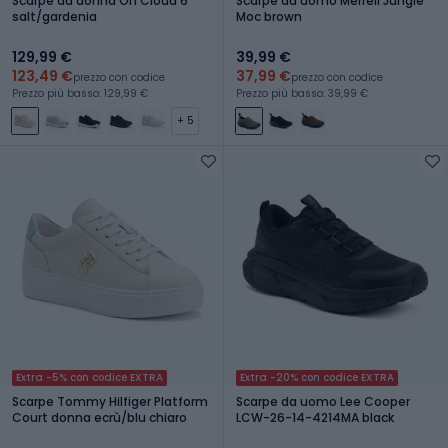
Scarpe da donna On Cloud 6
Scarpe da uomo Merrell Jungle
salt/gardenia
Moc brown
129,99 €
39,99 €
123,49 €
37,99 €
prezzo con codice
prezzo con codice
Prezzo più basso: 129,99 €
Prezzo più basso: 39,99 €
+ 5
Extra -5% con codice EXTRA
Extra -20% con codice EXTRA
Scarpe Tommy Hilfiger Platform
Scarpe da uomo Lee Cooper
Court donna ecrù/blu chiaro
LCW-26-14-4214MA black