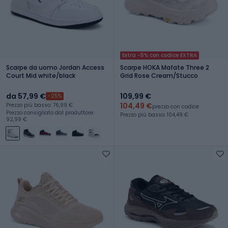
Extra -5% con codice EXTRA
Scarpe da uomo Jordan Access
Scarpe HOKA Mafate Three 2
Court Mid white/black
Grid Rose Cream/Stucco
da 57,99 €
109,99 €
-25%
104,49 €
Prezzo più basso: 76,99 €
prezzo con codice
Prezzo consigliato dal produttore:
Prezzo più basso: 104,49 €
92,99 €