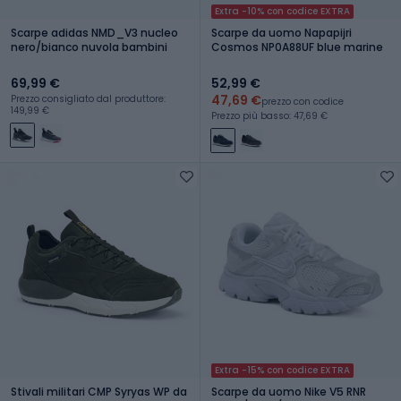
Extra -10% con codice EXTRA
Scarpe adidas NMD_V3 nucleo
Scarpe da uomo Napapijri
nero/bianco nuvola bambini
Cosmos NP0A88UF blue marine
69,99 €
52,99 €
47,69 €
Prezzo consigliato dal produttore:
prezzo con codice
149,99 €
Prezzo più basso: 47,69 €
Extra -15% con codice EXTRA
Stivali militari CMP Syryas WP da
Scarpe da uomo Nike V5 RNR