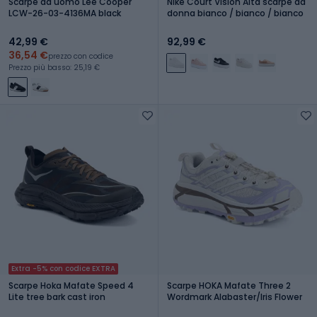
Scarpe da uomo Lee Cooper
Nike Court Vision Alta scarpe da
LCW-26-03-4136MA black
donna bianco / bianco / bianco
42,99 €
92,99 €
36,54 €
prezzo con codice
Prezzo più basso: 25,19 €
Extra -5% con codice EXTRA
Scarpe Hoka Mafate Speed 4
Scarpe HOKA Mafate Three 2
Lite tree bark cast iron
Wordmark Alabaster/Iris Flower