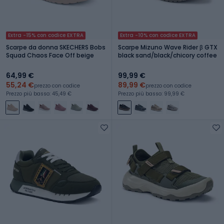
Extra -15% con codice EXTRA
Extra -10% con codice EXTRA
Scarpe da donna SKECHERS Bobs
Scarpe Mizuno Wave Rider β GTX
Squad Chaos Face Off beige
black sand/black/chicory coffee
64,99 €
99,99 €
55,24 €
89,99 €
prezzo con codice
prezzo con codice
Prezzo più basso: 45,49 €
Prezzo più basso: 99,99 €