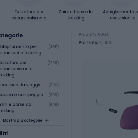
Calzature per
Zaini e borse da
Abbigliamento p
escursionismo e
trekking
escursioni e
trekking
trekking
ategorie
Prodotti: 9264
Promotion:
Sì
bbigliamento per
(4611)
scursioni e trekking
alzature per
(1208)
scursionismo e
rekking
ccessori da viaggio
(1109)
Cucina e campeggio
(999)
aini e borse da
(606)
rekking
Mostra più categorie
iltri