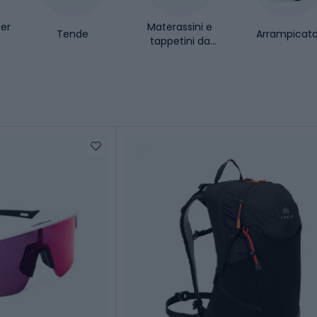
er
Materassini e
Tende
Arrampicat
tappetini da
campeggio