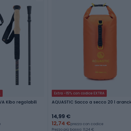
A
Extra -15% con codice EXTRA
A Kibo regolabili
AQUASTIC Sacco a secco 20 l aranc
14,99 €
12,74 €
e
prezzo con codice
Prezzo più basso: 11,24 €