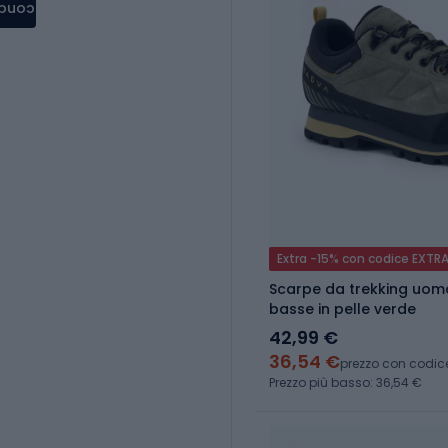
condere
Extra -15% con codice EXTR
Scarpe da trekking uo
basse in pelle verde
42,99 €
36,54 €
prezzo con codic
Prezzo più basso: 36,54 €