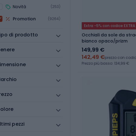
Novità
(253)
Promotion
(9264)
Extra -5% con codice EXTRA
ipo di prodotto
Occhiali da sole da stra
bianco opaco/prizm
149,99 €
enere
142,49 €
prezzo con codi
Prezzo più basso: 134,99 €
imensione
archio
rezzo
olore
ltimi pezzi