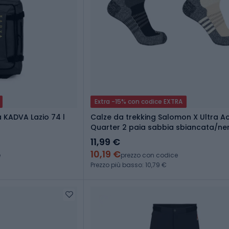
Extra -15% con codice EXTRA
a KADVA Lazio 74 l
Calze da trekking Salomon X Ultra A
Quarter 2 paia sabbia sbiancata/ne
11,99 €
10,19 €
e
prezzo con codice
Prezzo più basso: 10,79 €