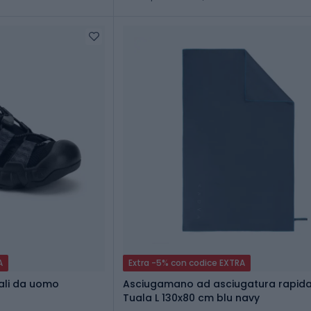
A
Extra -5% con codice EXTRA
ali da uomo
Asciugamano ad asciugatura rapid
Tuala L 130x80 cm blu navy