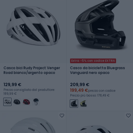
Extra -5% con codice EXTRA
Casco bici Rudy Project Venger
Casco da bicicletta Bluegrass
Road bianco/argento opaco
Vanguard nero opaco
129,99 €
209,99 €
199,49 €
Prezzo consigliato dal produttore:
prezzo con codice
189,99 €
Prezzo più basso: 178,49 €