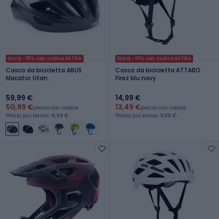
Extra -15% con codice EXTRA
Extra -10% con codice EXTRA
Casco da bicicletta ABUS
Casco da bicicletta ATTABO
Macator titan
Firez blu navy
59,99 €
14,99 €
50,99 €
13,49 €
prezzo con codice
prezzo con codice
Prezzo più basso: 41,99 €
Prezzo più basso: 11,99 €