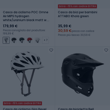
Extra -15% con codice EXTRA
Casco da ciclismo POC Omne
Casco da bici per bambini
Air MIPS hydrogen
ATTABO Khola green
white/uranium black matt w.
logo
179,99 €
35,99 €
30,59 €
Prezzo consigliato dal produttore:
prezzo con codice
199,99 €
Prezzo più basso: 30,59 €
+ 7
Extra -15% con codice EXTRA
Casco da ciclismo Giro Revel
Casco da bicicletta Bell