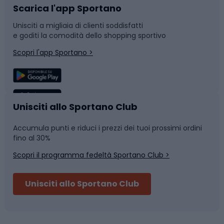
Scarica l'app Sportano
Bushcraft
Slitte e slittini
Unisciti a migliaia di clienti soddisfatti
e goditi la comodità dello shopping sportivo
Corsa
Snowboard
Scopri l'app Sportano >
Sport di squadra
Camminata nordica
Caschi da ciclismo
Nuoto
Unisciti allo Sportano Club
Accumula punti e riduci i prezzi dei tuoi prossimi ordini
Skitouring
Pattinaggio
fino al 30%
Scopri il programma fedeltà Sportano Club >
Sci
Pesca
Unisciti allo Sportano Club
Campeggio
Accessori per biciclette