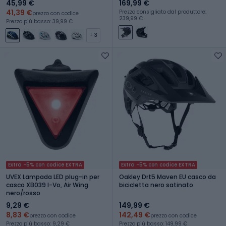
45,99 €
169,99 €
41,39 €
Prezzo consigliato dal produttore:
prezzo con codice
239,99 €
Prezzo più basso: 39,99 €
+ 3
Extra -5% con codice EXTRA
Extra -5% con codice EXTRA
UVEX Lampada LED plug-in per
Oakley Drt5 Maven EU casco da
casco XB039 I-Vo, Air Wing
bicicletta nero satinato
nero/rosso
9,29 €
149,99 €
8,83 €
142,49 €
prezzo con codice
prezzo con codice
Prezzo più basso: 9,29 €
Prezzo più basso: 149,99 €