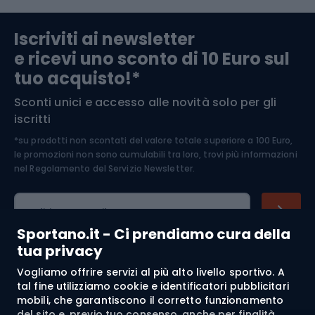
Abbigliamento da escursionismo
Componenti per biciclette
Iscriviti ai newsletter
e ricevi uno sconto di 10 Euro sul
Arrampicata
tuo acquisto!*
Sconti unici e accesso alle novità solo per gli
Medicina dello sport
iscritti
*su prodotti non scontati del valore totale superiore a 100 Euro,
Abbigliamento ciclistico
le promozioni non sono cumulabili tra loro, trovi più informazioni
nel
Regolamento del Servizio Newsletter.
Indirizzo e-mail
Sportano.it - Ci prendiamo cura della
tua privacy
Vogliamo offrire servizi al più alto livello sportivo. A
Acquisti
tal fine utilizziamo cookie e identificatori pubblicitari
mobili, che garantiscono il corretto funzionamento
Servizio clienti
del sito e, previo tuo consenso, anche per finalità