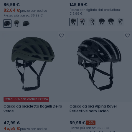
86,99 €
149,99 €
82,64 €
Prezzo consigliato dal produttore:
prezzo con codice
219,99 €
Prezzo più basso: 86,99 €
Extra -5% con codice EXTRA
Casco da bicicletta Rogelli Deiro
Casco da bici Alpina Ravel
verde
Reflective nero lucido
47,99 €
69,99 €
-27%
45,59 €
Prezzo più basso: 95,99 €
prezzo con codice