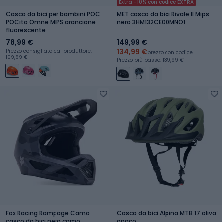
Extra -10% con codice EXTRA
Casco da bici per bambini POC
MET casco da bici Rivale II Mips
POCito Omne MIPS arancione
nero 3HM132CE00MNO1
fluorescente
78,99 €
149,99 €
134,99 €
Prezzo consigliato dal produttore:
prezzo con codice
109,99 €
Prezzo più basso: 139,99 €
Fox Racing Rampage Camo
Casco da bici Alpina MTB 17 oliva
casco da bici nero camo
opaco