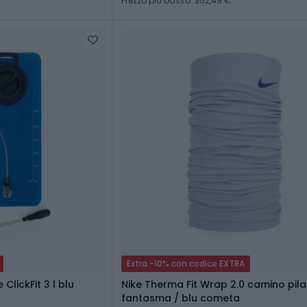
Prezzo più basso: 352,49 €
Extra -10% con codice EXTRA
ClickFit 3 l blu
Nike Therma Fit Wrap 2.0 camino pila
fantasma / blu cometa