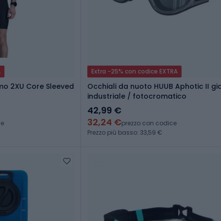
A
Extra -25% con codice EXTRA
omo 2XU Core Sleeved
Occhiali da nuoto HUUB Aphotic II gia
industriale / fotocromatico
42,99 €
32,24 €
ce
prezzo con codice
Prezzo più basso: 33,59 €