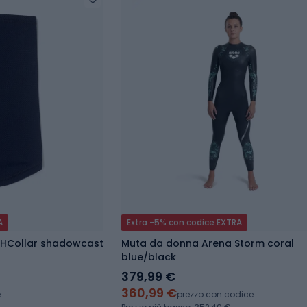
A
Extra -5% con codice EXTRA
 UHCollar shadowcast
Muta da donna Arena Storm coral
blue/black
379,99 €
360,99 €
e
prezzo con codice