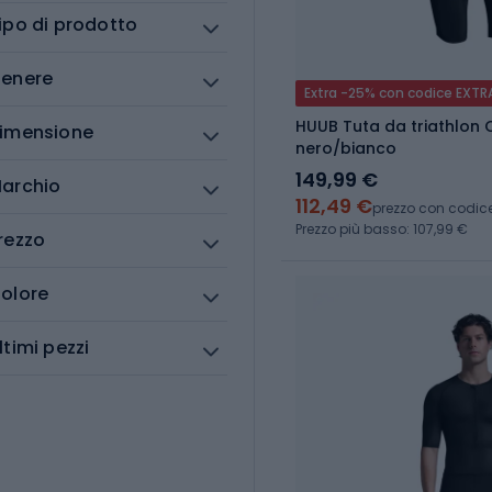
ipo di prodotto
enere
Extra -25% con codice EXTR
HUUB Tuta da triathlon 
imensione
nero/bianco
149,99 €
archio
112,49 €
prezzo con codic
Prezzo più basso: 107,99 €
rezzo
olore
ltimi pezzi