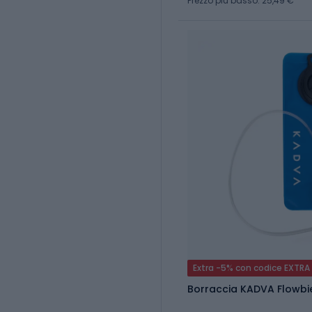
Prezzo più basso: 25,49 €
Extra -5% con codice EXTRA
Borraccia KADVA Flowbie 