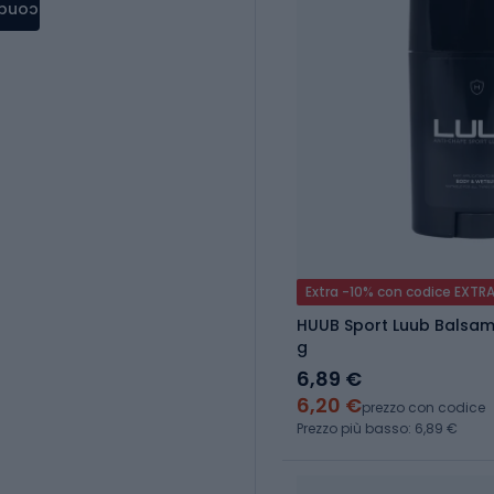
condere
Extra -10% con codice EXTR
HUUB Sport Luub Balsam
g
6,89 €
6,20 €
prezzo con codice
Prezzo più basso: 6,89 €