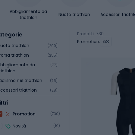
Abbigliamento da
Nuoto triathlon
Accessori triath
triathlon
ategorie
Prodotti: 730
Promotion:
Sì
uoto triathlon
(299)
orsa triathlon
(255)
bbigliamento da
(77)
riathlon
iclismo nel triathlon
(75)
ccessori triathlon
(28)
iltri
Promotion
(730)
Novità
(19)