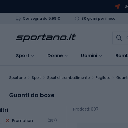
S
Consegna da 5,99 €
30 giorni per il reso
Sport
Donne
Uomini
Bamb
Sportano
Sport
Sport di combattimento
Pugilato
Guant
Guanti da boxe
iltri
Prodotti: 807
Promotion
(297)