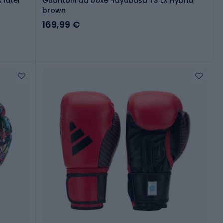
 Iuter
Guantoni da boxe Hayabusa T3 LX Hybrid
brown
169,99 €