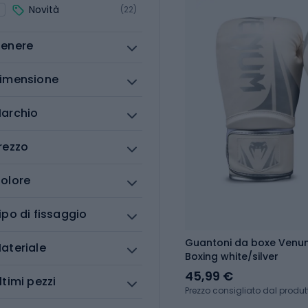
Novità
(22)
enere
imensione
archio
rezzo
olore
ipo di fissaggio
Guantoni da boxe Venum
ateriale
Boxing white/silver
45,99 €
ltimi pezzi
Prezzo consigliato dal produt