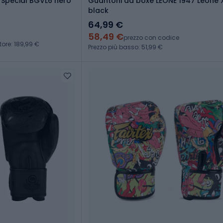
 Special BGVL6 nero
Guantoni da boxe LEONE 1947 Leone X
black
64,99 €
58,49 €
prezzo con codice
tore: 189,99 €
Prezzo più basso: 51,99 €