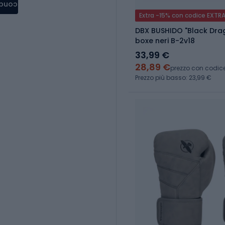
condere
Extra -15% con codice EXTR
DBX BUSHIDO "Black Dra
boxe neri B-2v18
33,99 €
28,89 €
prezzo con codic
Prezzo più basso: 23,99 €