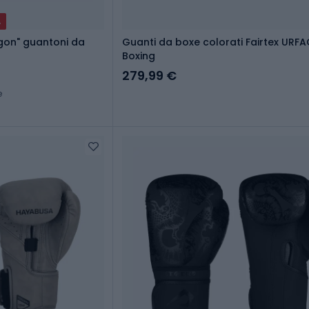
A
gon" guantoni da
Guanti da boxe colorati Fairtex URFA
Boxing
279,99 €
e