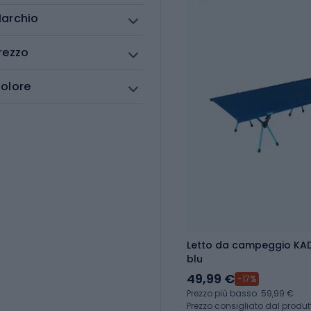
archio
rezzo
olore
Letto da campeggio KAD
blu
49,99 €
-17%
Prezzo più basso: 59,99 €
Prezzo consigliato dal produtt