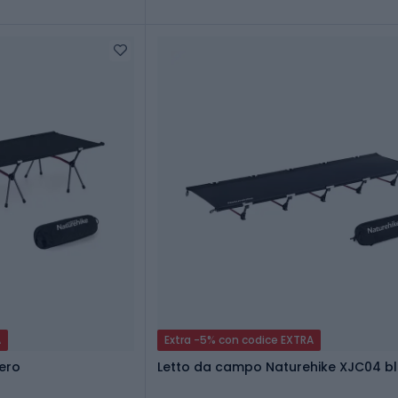
A
Extra -5% con codice EXTRA
nero
Letto da campo Naturehike XJC04 b