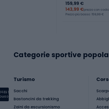
159,99 €
143,99 €
prezzo con codi
Prezzo più basso: 159,99 €
Categorie sportive popola
Turismo
Cors
Sacchi
Scarp
i filtri
condere
Bastoncini da trekking
Abbig
Zaini da escursionismo
Acces