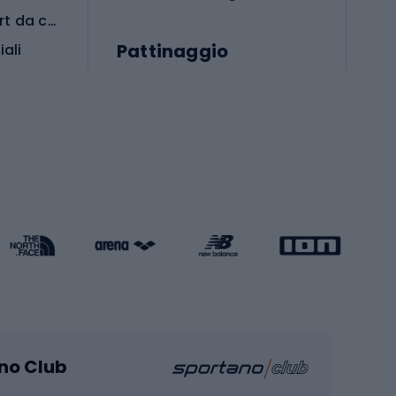
Abbigliamento per sport da combattimento
Pattinaggio
iali
iali
Monopattini
Pattini a rotelle
Pattini in linea
s cardio
Skateboard
Attrezzature per l'allenamento della forza
Protezioni per pattinaggio
Caschi da pattinaggio
Pesca
mento
Pesca alla carpa
ano Club
Pesca al siluro
hette