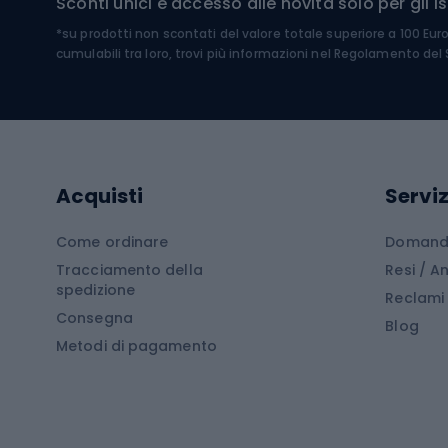
Sconti unici e accesso alle novità solo per gli isc
Sci pe
*su prodotti non scontati del valore totale superiore a 100 Eur
Costumi da bagno
Caschi
cumulabili tra loro, trovi più informazioni nel
Regolamento del S
Kayak
Abbig
Gommoni
Cam
Tavole SUP
Mute in neoprene
Acces
Acquisti
Serviz
Cucin
Calzature da escursionismo
Come ordinare
Domande
Tracciamento della
Resi / 
Stivali da trekking
Mobil
spedizione
Reclami
Consegna
Scarponi da montagna
Tende 
Blog
Metodi di pagamento
Scarponi da trekking
Bikepacking
Giacc