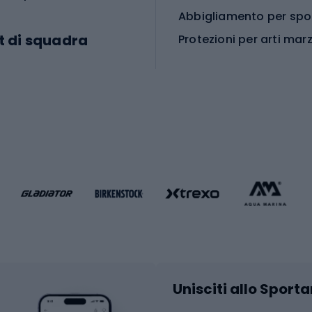
t di squadra
Protezioni per arti marz
Accessori per arti marz
e da calcio
i da calcio
Palestra e fitness
e da pallamano
da calcio
Attrezzature per fitnes
liamento da calcio
liamento da basket
Yoga
Abbigliamento fitness
hi da ciclismo
Calzature fitness
Accessori per l'allena
 integrali
Unisciti allo Sport
i da strada
Sport con le racc