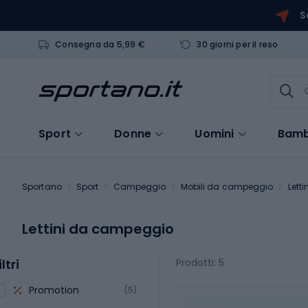
S
Consegna da 5,99 €
30 giorni per il reso
Sport
Donne
Uomini
Bamb
Sportano
Sport
Campeggio
Mobili da campeggio
Lett
Lettini da campeggio
iltri
Prodotti: 5
Promotion
(5)