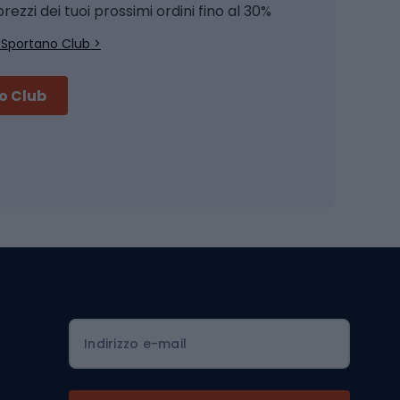
Pesca a spinning
rezzi dei tuoi prossimi ordini fino al 30%
Pesca con galleggiante
 Sportano Club >
Pesca al feeder di fondo
no Club
Accessori per biciclette
Occhiali da ciclismo
is
Borse da ciclismo
Luci per biciclette
mo
Sedili per cicli
Serrature per biciclette
Scarpe da ciclismo con plateau
Zaini da ciclismo
Indirizzo e-mail
Componenti per biciclette