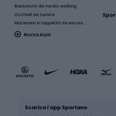
Bastoncini da nordic walking
Spor
Occhiali da turista
Materassi e tappetini da escursionismo
Scarp
Mostra di più
Pallon
Stile sportivo
Scarp
Abbigliamento sportivo
Porte 
Calzature sportive
Abbig
Accessori Sportstyle
Abbig
Sport invernali
Casc
Sci
Caschi
Scarica l'app Sportano
Sci di fondo
Casch