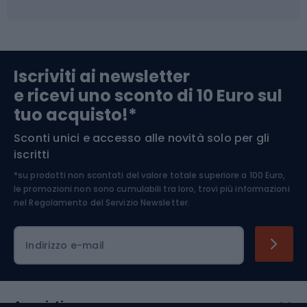
Campeggio
Accessori per biciclette
Abbigliamento da escursionismo
Componenti per biciclette
Iscriviti ai newsletter
e ricevi uno sconto di 10 Euro sul
Arrampicata
tuo acquisto!*
Sconti unici e accesso alle novità solo per gli
Medicina dello sport
iscritti
*su prodotti non scontati del valore totale superiore a 100 Euro,
Abbigliamento ciclistico
le promozioni non sono cumulabili tra loro, trovi più informazioni
nel
Regolamento del Servizio Newsletter.
Indirizzo e-mail
Acquisti