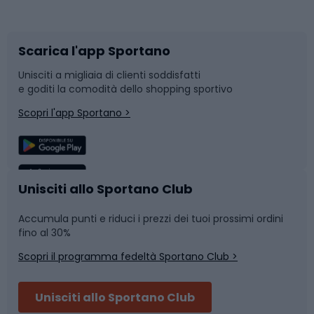
Corsa orientamento
Scarpe da ciclismo
Scarica l'app Sportano
Bushcraft
Slitte e slittini
Unisciti a migliaia di clienti soddisfatti
e goditi la comodità dello shopping sportivo
Corsa
Snowboard
Scopri l'app Sportano >
Sport di squadra
Camminata nordica
Caschi da ciclismo
Nuoto
Unisciti allo Sportano Club
Accumula punti e riduci i prezzi dei tuoi prossimi ordini
Skitouring
Pattinaggio
fino al 30%
Scopri il programma fedeltà Sportano Club >
Sci
Pesca
Unisciti allo Sportano Club