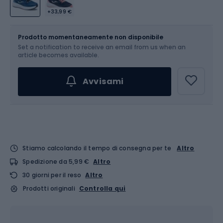
+33,99 €
Dimensione
Tabella delle taglie
Prodotto momentaneamente non disponibile
Set a notification to receive an email from us when an
Scegli un'opzione...
article becomes available.
Avvisami
Stiamo calcolando il tempo di consegna per te
Altro
Spedizione da 5,99 €
Altro
30 giorni per il reso
Altro
Prodotti originali
Controlla qui