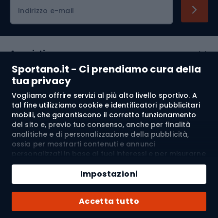
Indirizzo e-mail
Acquisti
Sportano.it - Ci prendiamo cura della
Servizio clienti
tua privacy
Vogliamo offrire servizi al più alto livello sportivo. A
Regolamento
tal fine utilizziamo cookie e identificatori pubblicitari
mobili, che garantiscono il corretto funzionamento
Chi siamo
del sito e, previo tuo consenso, anche per finalità
analitiche e di personalizzazione della pubblicità,
ossia per mostrarti contenuti e annunci
personalizzati in base ai tuoi interessi e per misurarne
Spedizione a:
IT
l’efficacia. I cookie e gli identificatori pubblicitari
mobili possono essere utilizzati sia per attività
Impostazioni
pubblicitarie personalizzate sia non personalizzate, a
seconda dei consensi da te espressi. Se clicchi su
© 2026 Sportano
Accetta tutto
“Accetta tutto”, acconsenti al trattamento dei tuoi
dati personali da parte di SPORTANO.COM Sp. z o.o. e