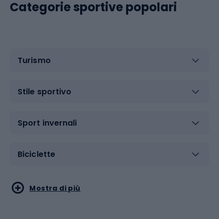
Categorie sportive popolari
Turismo
Stile sportivo
Sport invernali
Biciclette
Sport acquatici
Sport di arti marziali
Mostra di più
Calzature da escursionismo
Palestra e fitness