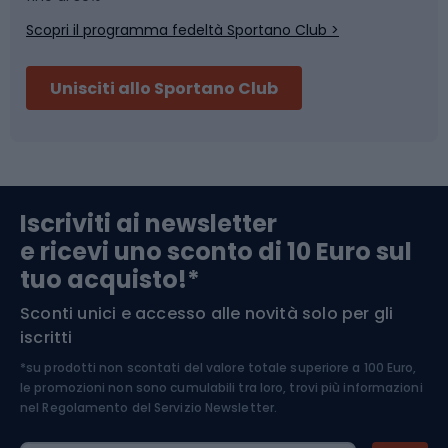
Scopri il programma fedeltà Sportano Club >
Sci
Pesca
Unisciti allo Sportano Club
Campeggio
Accessori per biciclette
Abbigliamento da escursionismo
Componenti per biciclette
Iscriviti ai newsletter
e ricevi uno sconto di 10 Euro sul
Arrampicata
tuo acquisto!*
Sconti unici e accesso alle novità solo per gli
Medicina dello sport
iscritti
*su prodotti non scontati del valore totale superiore a 100 Euro,
Abbigliamento ciclistico
le promozioni non sono cumulabili tra loro, trovi più informazioni
nel
Regolamento del Servizio Newsletter.