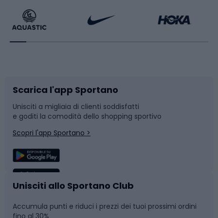
Bikepacking
Sport con le racchette
Corsa orientamento
Scarpe da ciclismo
Scarica l'app Sportano
Bushcraft
Slitte e slittini
Unisciti a migliaia di clienti soddisfatti
e goditi la comodità dello shopping sportivo
Corsa
Snowboard
Scopri l'app Sportano >
Sport di squadra
Camminata nordica
Caschi da ciclismo
Nuoto
Unisciti allo Sportano Club
Accumula punti e riduci i prezzi dei tuoi prossimi ordini
Skitouring
Pattinaggio
fino al 30%