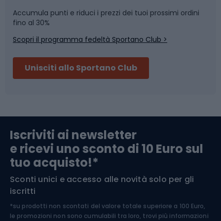
Accumula punti e riduci i prezzi dei tuoi prossimi ordini
Skitouring
Pattinaggio
fino al 30%
Scopri il programma fedeltà Sportano Club >
Sci
Pesca
Unisciti allo Sportano Club
Campeggio
Accessori per biciclette
Abbigliamento da escursionismo
Componenti per biciclette
Iscriviti ai newsletter
e ricevi uno sconto di 10 Euro sul
Arrampicata
tuo acquisto!*
Sconti unici e accesso alle novità solo per gli
Medicina dello sport
iscritti
*su prodotti non scontati del valore totale superiore a 100 Euro,
Abbigliamento ciclistico
le promozioni non sono cumulabili tra loro, trovi più informazioni