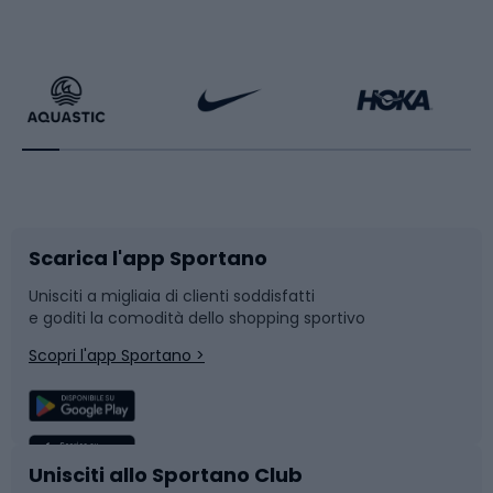
Calzature da escursionismo
Palestra e fitness
Bikepacking
Sport con le racchette
Corsa orientamento
Scarpe da ciclismo
Scarica l'app Sportano
Bushcraft
Slitte e slittini
Unisciti a migliaia di clienti soddisfatti
e goditi la comodità dello shopping sportivo
Corsa
Snowboard
Scopri l'app Sportano >
Sport di squadra
Camminata nordica
Caschi da ciclismo
Nuoto
Unisciti allo Sportano Club