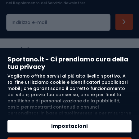
nel
Regolamento del Servizio Newsletter.
Indirizzo e-mail
Acquisti
Sportano.it - Ci prendiamo cura della
Servizio clienti
tua privacy
Vogliamo offrire servizi al più alto livello sportivo. A
Regolamento
tal fine utilizziamo cookie e identificatori pubblicitari
mobili, che garantiscono il corretto funzionamento
Chi siamo
del sito e, previo tuo consenso, anche per finalità
analitiche e di personalizzazione della pubblicità,
ossia per mostrarti contenuti e annunci
personalizzati in base ai tuoi interessi e per misurarne
Spedizione a:
IT
l’efficacia. I cookie e gli identificatori pubblicitari
Aggiungi al carrello
mobili possono essere utilizzati sia per attività
Impostazioni
pubblicitarie personalizzate sia non personalizzate, a
Quantità
seconda dei consensi da te espressi. Se clicchi su