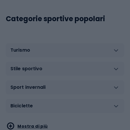
Categorie sportive popolari
Turismo
Stile sportivo
Sport invernali
Biciclette
Sport acquatici
Sport di arti marziali
Mostra di più