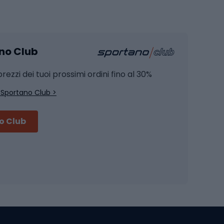
Pesca
mento
Pesca alla carpa
ano Club
Pesca al siluro
hette
Pesca a spinning
rezzi dei tuoi prossimi ordini fino al 30%
Pesca con galleggiante
 Sportano Club >
Pesca al feeder di fondo
no Club
Accessori per biciclette
Occhiali da ciclismo
is
Borse da ciclismo
Luci per biciclette
mo
Sedili per cicli
Serrature per biciclette