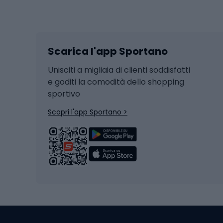
Sport invernali
Casc
Sci
Caschi
Scarica l'app Sportano
Sci di fondo
Casch
Hockey
Casch
Unisciti a migliaia di clienti soddisfatti
e goditi la comodità dello shopping
Snowboard
sportivo
Skit
Skitouring
Scopri l'app Sportano >
Pattini da ghiaccio
Sci da
Scarpo
Biciclette
Baston
Biciclette elettriche
Abbig
Biciclette da MTB
Sci
Biciclette da strada
Biciclette da trekking