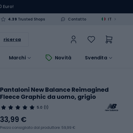
0 Euro!
>
4.39
Trusted Shops
Contatto
IT
ricerca
Marchi
Novità
Svendita
Pantaloni New Balance Reimagined
Fleece Graphic da uomo, grigio
5.0
(1)
33,99 €
Prezzo consigliato dal produttore: 59,99 €