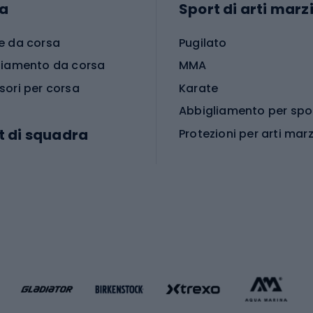
a
Sport di arti marzi
e da corsa
Pugilato
liamento da corsa
MMA
sori per corsa
Karate
t di squadra
Protezioni per arti marz
Accessori per arti marz
e da calcio
i da calcio
Palestra e fitness
e da pallamano
da calcio
Attrezzature per fitnes
liamento da calcio
liamento da basket
Yoga
Abbigliamento fitness