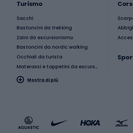
Turismo
Cors
Sacchi
Scarp
Bastoncini da trekking
Abbig
Zaini da escursionismo
Acces
Bastoncini da nordic walking
Spor
Occhiali da turista
Materassi e tappetini da escursionismo
Scarp
Mostra di più
Pallon
Stile sportivo
Scarp
Abbigliamento sportivo
Porte 
Calzature sportive
Abbig
Accessori Sportstyle
Abbig