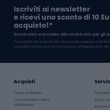
Pantal
Iscriviti ai newsletter
Biciclette da ghiaia
Scarpo
e ricevi uno sconto di 10 Eu
Biciclette per bambini
Occhia
acquisto!*
Sci di
Sport acquatici
Sconti unici e accesso alle novità solo per gli isc
Sci pe
*su prodotti non scontati del valore totale superiore a 100 Eur
Costumi da bagno
Caschi
cumulabili tra loro, trovi più informazioni nel
Regolamento del S
Kayak
Abbig
Gommoni
Cam
Tavole SUP
Mute in neoprene
Acces
Acquisti
Serviz
Cucin
Calzature da escursionismo
Come ordinare
Domande
Tracciamento della
Resi / 
Stivali da trekking
Mobil
spedizione
Reclami