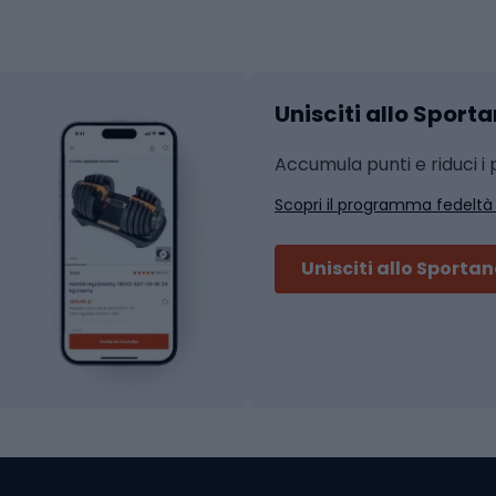
hi da ciclismo
Calzature fitness
Accessori per l'allena
 integrali
Unisciti allo Sport
i da strada
Sport con le racc
i MTB
Accumula punti e riduci i p
Squash
Scopri il programma fedeltà
ouring
Badminton
Ping pong
Unisciti allo Sporta
 sci alpinismo
Tennis
ni da sci alpinismo
Padel
cini da sci alpinismo
Abbigliamento da tenn
liamento da skitouring
Scarpe da ciclis
Scarponi da MTB