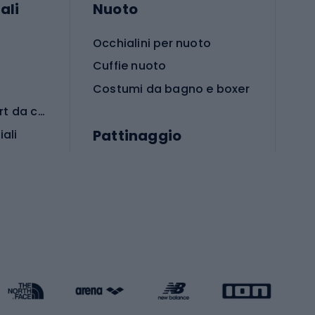
ali
Nuoto
Occhialini per nuoto
Cuffie nuoto
Costumi da bagno e boxer
Abbigliamento per sport da combattimento
Pattinaggio
iali
iali
Monopattini
Pattini a rotelle
Pattini in linea
s cardio
Skateboard
Attrezzature per l'allenamento della forza
Protezioni per pattinaggio
Caschi da pattinaggio