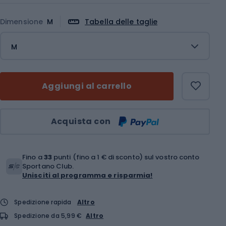
Dimensione
M
Tabella delle taglie
M
Aggiungi al carrello
Quantità
Acquista con
Fino a
33
punti (fino a 1 € di sconto) sul vostro conto
Sportano Club.
Unisciti al programma e risparmia!
Spedizione rapida
Altro
Spedizione da 5,99 €
Altro