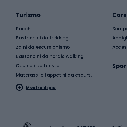
Turismo
Cors
Sacchi
Scarp
Bastoncini da trekking
Abbig
Zaini da escursionismo
Acces
Bastoncini da nordic walking
Spor
Occhiali da turista
Materassi e tappetini da escursionismo
Scarp
Mostra di più
Pallon
Stile sportivo
Scarp
Abbigliamento sportivo
Porte 
Calzature sportive
Abbig
Accessori Sportstyle
Abbig