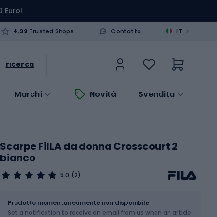
0 Euro!
>
4.39
Trusted Shops
Contatto
IT
ricerca
Marchi
Novità
Svendita
Scarpe FiILA da donna Crosscourt 2
bianco
5.0
(2)
Dimensione
Tabella delle taglie
Prodotto momentaneamente non disponibile
Set a notification to receive an email from us when an article