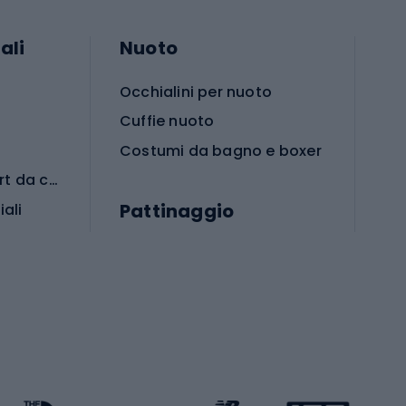
ali
Nuoto
Occhialini per nuoto
Cuffie nuoto
Costumi da bagno e boxer
Abbigliamento per sport da combattimento
Pattinaggio
iali
iali
Monopattini
Pattini a rotelle
Pattini in linea
s cardio
Skateboard
Attrezzature per l'allenamento della forza
Protezioni per pattinaggio
Caschi da pattinaggio