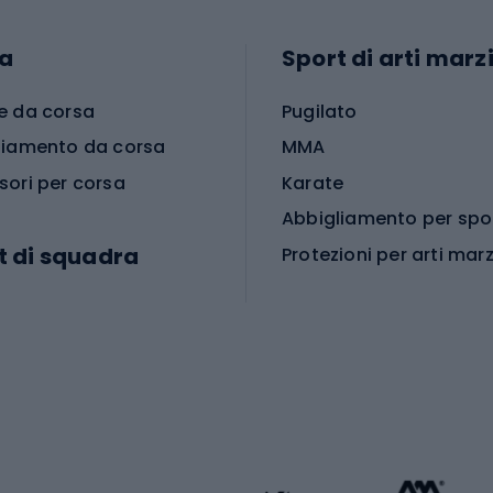
a
Sport di arti marzi
e da corsa
Pugilato
liamento da corsa
MMA
sori per corsa
Karate
t di squadra
Protezioni per arti marz
Accessori per arti marz
e da calcio
i da calcio
Palestra e fitness
e da pallamano
da calcio
Attrezzature per fitnes
liamento da calcio
liamento da basket
Yoga