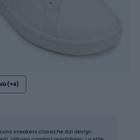
più (+4)
sono sneakers classiche dal design
enti, offrono comfort quotidiano. Lo stile