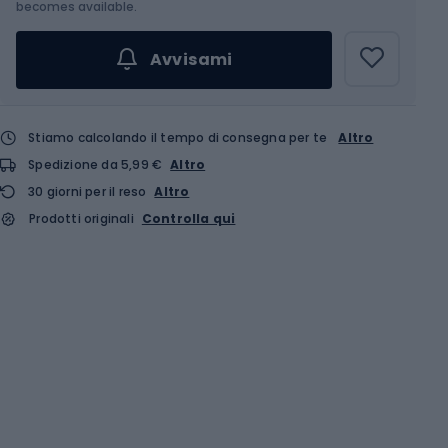
Scegli un'opzione...
becomes available.
Avvisami
Stiamo calcolando il tempo di consegna per te
Altro
Spedizione da 5,99 €
Altro
30 giorni per il reso
Altro
Prodotti originali
Controlla qui