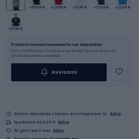
+26,99 €
+23,99 €
+21,99 €
+22,99 €
+22,99 €
+21,99 €
Dimensione
Tabella delle taglie
Prodotto momentaneamente non disponibile
Set a notification to receive an email from us when an
Scegli un'opzione...
article becomes available.
Avvisami
Stiamo calcolando il tempo di consegna per te
Altro
Spedizione da 5,99 €
Altro
30 giorni per il reso
Altro
Prodotti originali
Controlla qui