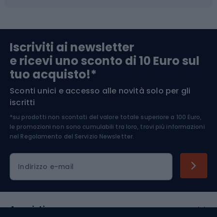
Abbigliamento da escursionismo
Componenti per biciclette
Iscriviti ai newsletter
e ricevi uno sconto di 10 Euro sul
Arrampicata
tuo acquisto!*
Sconti unici e accesso alle novità solo per gli
Medicina dello sport
iscritti
*su prodotti non scontati del valore totale superiore a 100 Euro,
Abbigliamento ciclistico
le promozioni non sono cumulabili tra loro, trovi più informazioni
nel
Regolamento del Servizio Newsletter.
Indirizzo e-mail
Acquisti