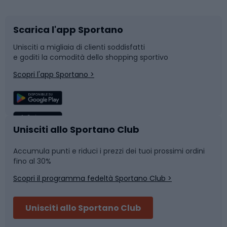
Scarica l'app Sportano
Bushcraft
Slitte e slittini
Unisciti a migliaia di clienti soddisfatti
e goditi la comodità dello shopping sportivo
Corsa
Snowboard
Scopri l'app Sportano >
Sport di squadra
Camminata nordica
Caschi da ciclismo
Nuoto
Unisciti allo Sportano Club
Accumula punti e riduci i prezzi dei tuoi prossimi ordini
Skitouring
Pattinaggio
fino al 30%
Scopri il programma fedeltà Sportano Club >
Sci
Pesca
Unisciti allo Sportano Club
Campeggio
Accessori per biciclette