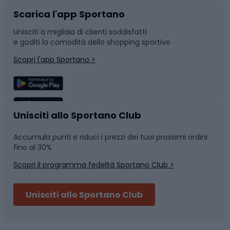
Scarica l'app Sportano
Bushcraft
Slitte e slittini
Unisciti a migliaia di clienti soddisfatti
e goditi la comodità dello shopping sportivo
Corsa
Snowboard
Scopri l'app Sportano >
Sport di squadra
Camminata nordica
Caschi da ciclismo
Nuoto
Unisciti allo Sportano Club
Accumula punti e riduci i prezzi dei tuoi prossimi ordini
Skitouring
Pattinaggio
fino al 30%
Scopri il programma fedeltà Sportano Club >
Sci
Pesca
Unisciti allo Sportano Club
Campeggio
Accessori per biciclette