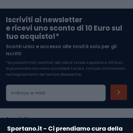
Abbigliamento da escursionismo
Componenti per biciclette
Iscriviti ai newsletter
e ricevi uno sconto di 10 Euro sul
Arrampicata
tuo acquisto!*
Sconti unici e accesso alle novità solo per gli
Medicina dello sport
iscritti
*su prodotti non scontati del valore totale superiore a 100 Euro,
Abbigliamento ciclistico
le promozioni non sono cumulabili tra loro, trovi più informazioni
nel
Regolamento del Servizio Newsletter.
Indirizzo e-mail
Acquisti
Sportano.it - Ci prendiamo cura della