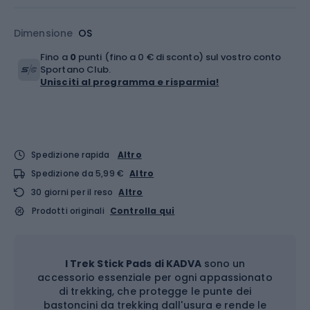
Dimensione
OS
Fino a
0
punti (fino a 0 € di sconto) sul vostro conto
Sportano Club.
Unisciti al programma e risparmia!
Spedizione rapida
Altro
Spedizione da 5,99 €
Altro
30 giorni per il reso
Altro
Prodotti originali
Controlla qui
I Trek Stick Pads di KADVA
sono un
accessorio essenziale per ogni appassionato
di trekking, che protegge le punte dei
bastoncini da trekking dall'usura e rende le