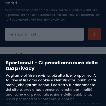
iscritti
*su prodotti non scontati del valore totale superiore a 100 Euro,
Abbigliamento ciclistico
le promozioni non sono cumulabili tra loro, trovi più informazioni
nel
Regolamento del Servizio Newsletter.
Indirizzo e-mail
Acquisti
Sportano.it - Ci prendiamo cura della
Servizio clienti
tua privacy
Vogliamo offrire servizi al più alto livello sportivo. A
Regolamento
tal fine utilizziamo cookie e identificatori pubblicitari
mobili, che garantiscono il corretto funzionamento
Chi siamo
del sito e, previo tuo consenso, anche per finalità
analitiche e di personalizzazione della pubblicità,
ossia per mostrarti contenuti e annunci
personalizzati in base ai tuoi interessi e per misurarne
Spedizione a:
IT