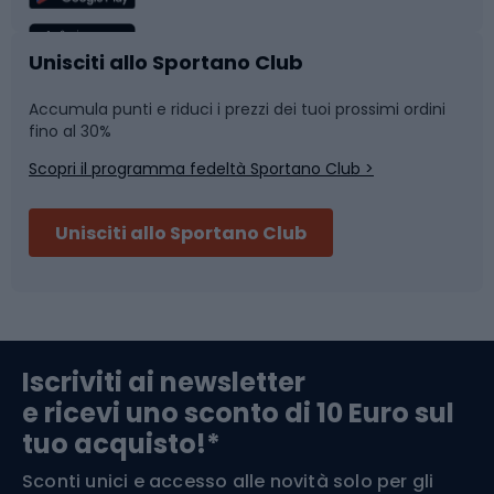
Caschi da ciclismo
Nuoto
Unisciti allo Sportano Club
Accumula punti e riduci i prezzi dei tuoi prossimi ordini
Skitouring
Pattinaggio
fino al 30%
Scopri il programma fedeltà Sportano Club >
Sci
Pesca
Unisciti allo Sportano Club
Campeggio
Accessori per biciclette
Abbigliamento da escursionismo
Componenti per biciclette
Iscriviti ai newsletter
e ricevi uno sconto di 10 Euro sul
Arrampicata
tuo acquisto!*
Sconti unici e accesso alle novità solo per gli
Medicina dello sport