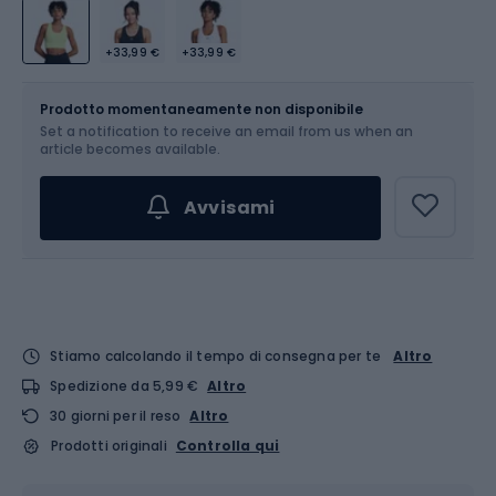
+33,99 €
+33,99 €
Dimensione
Tabella delle taglie
Prodotto momentaneamente non disponibile
Set a notification to receive an email from us when an
Scegli un'opzione...
article becomes available.
Avvisami
Stiamo calcolando il tempo di consegna per te
Altro
Spedizione da 5,99 €
Altro
30 giorni per il reso
Altro
Prodotti originali
Controlla qui