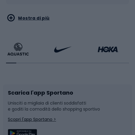
Sport acquatici
Sport di arti marziali
Mostra di più
Calzature da escursionismo
Palestra e fitness
Bikepacking
Sport con le racchette
Corsa orientamento
Scarpe da ciclismo
Scarica l'app Sportano
Bushcraft
Slitte e slittini
Unisciti a migliaia di clienti soddisfatti
e goditi la comodità dello shopping sportivo
Corsa
Snowboard
Scopri l'app Sportano >
Sport di squadra
Camminata nordica