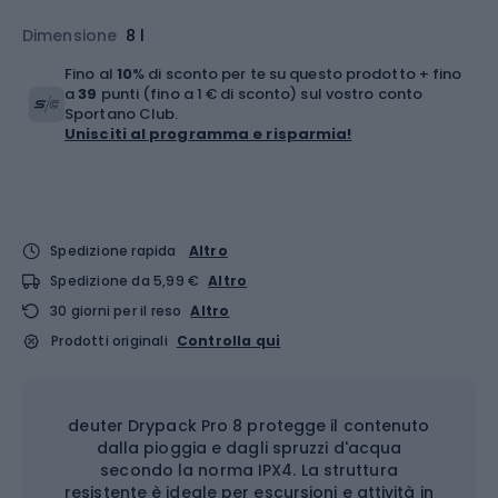
Dimensione
8 l
Fino al
10
% di sconto per te su questo prodotto + fino
a
39
punti (fino a 1 € di sconto) sul vostro conto
Sportano Club.
Unisciti al programma e risparmia!
Spedizione rapida
Altro
Spedizione da 5,99 €
Altro
30 giorni per il reso
Altro
Prodotti originali
Controlla qui
deuter Drypack Pro 8 protegge il contenuto
dalla pioggia e dagli spruzzi d'acqua
secondo la norma IPX4. La struttura
resistente è ideale per escursioni e attività in