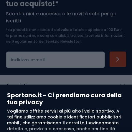
tuo acquisto!*
Sconti unici e accesso alle novità solo per gli
Medicina dello sport
iscritti
*su prodotti non scontati del valore totale superiore a 100 Euro,
Abbigliamento ciclistico
le promozioni non sono cumulabili tra loro, trovi più informazioni
nel
Regolamento del Servizio Newsletter.
Indirizzo e-mail
Acquisti
Sportano.it - Ci prendiamo cura della
Servizio clienti
tua privacy
Vogliamo offrire servizi al più alto livello sportivo. A
Regolamento
tal fine utilizziamo cookie e identificatori pubblicitari
mobili, che garantiscono il corretto funzionamento
Chi siamo
del sito e, previo tuo consenso, anche per finalità