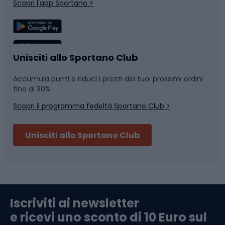
Scopri l'app Sportano >
Sport di squadra
Camminata nordica
Caschi da ciclismo
Nuoto
Unisciti allo Sportano Club
Accumula punti e riduci i prezzi dei tuoi prossimi ordini
Skitouring
Pattinaggio
fino al 30%
Scopri il programma fedeltà Sportano Club >
Sci
Pesca
Unisciti allo Sportano Club
Campeggio
Accessori per biciclette
Abbigliamento da escursionismo
Componenti per biciclette
Iscriviti ai newsletter
e ricevi uno sconto di 10 Euro sul
Arrampicata