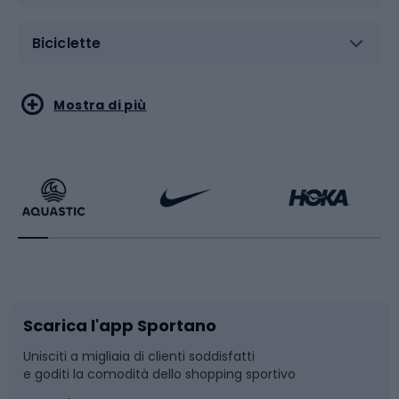
Biciclette
Sport acquatici
Sport di arti marziali
Mostra di più
Calzature da escursionismo
Palestra e fitness
Bikepacking
Sport con le racchette
Corsa orientamento
Scarpe da ciclismo
Scarica l'app Sportano
Bushcraft
Slitte e slittini
Unisciti a migliaia di clienti soddisfatti
e goditi la comodità dello shopping sportivo
Corsa
Snowboard