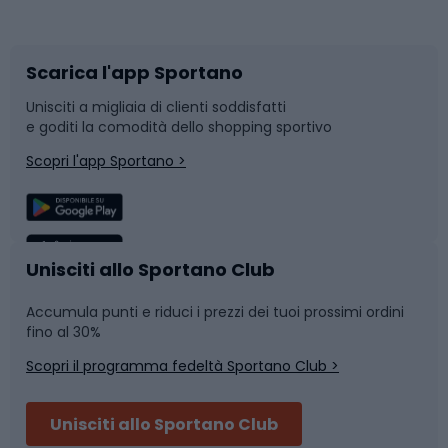
Corsa orientamento
Scarpe da ciclismo
Scarica l'app Sportano
Bushcraft
Slitte e slittini
Unisciti a migliaia di clienti soddisfatti
e goditi la comodità dello shopping sportivo
Corsa
Snowboard
Scopri l'app Sportano >
Sport di squadra
Camminata nordica
Caschi da ciclismo
Nuoto
Unisciti allo Sportano Club
Accumula punti e riduci i prezzi dei tuoi prossimi ordini
Skitouring
Pattinaggio
fino al 30%
Scopri il programma fedeltà Sportano Club >
Sci
Pesca
Unisciti allo Sportano Club