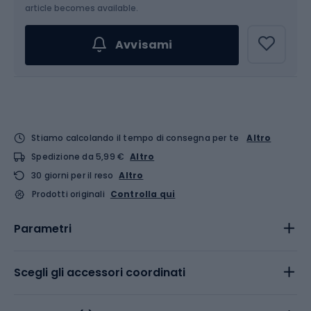
Scegli un'opzione...
article becomes available.
Avvisami
Stiamo calcolando il tempo di consegna per te
Altro
Spedizione da 5,99 €
Altro
30 giorni per il reso
Altro
Prodotti originali
Controlla qui
Parametri
Scegli gli accessori coordinati