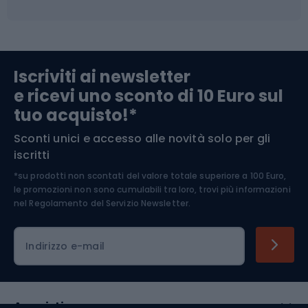
Campeggio
Accessori per biciclette
Abbigliamento da escursionismo
Componenti per biciclette
Iscriviti ai newsletter
e ricevi uno sconto di 10 Euro sul
Arrampicata
tuo acquisto!*
Sconti unici e accesso alle novità solo per gli
Medicina dello sport
iscritti
*su prodotti non scontati del valore totale superiore a 100 Euro,
Abbigliamento ciclistico
le promozioni non sono cumulabili tra loro, trovi più informazioni
nel
Regolamento del Servizio Newsletter.
Indirizzo e-mail
Acquisti