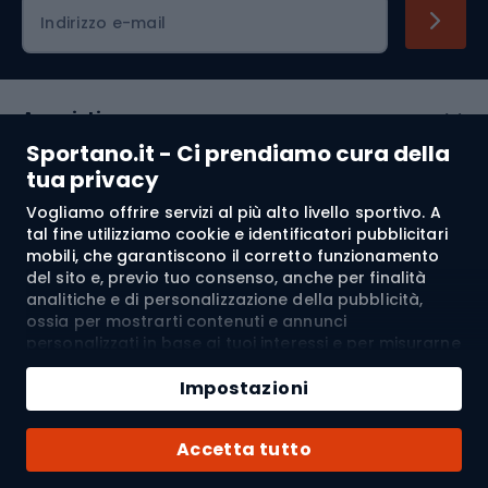
Indirizzo e-mail
Acquisti
Sportano.it - Ci prendiamo cura della
Servizio clienti
tua privacy
Vogliamo offrire servizi al più alto livello sportivo. A
Regolamento
tal fine utilizziamo cookie e identificatori pubblicitari
mobili, che garantiscono il corretto funzionamento
Chi siamo
del sito e, previo tuo consenso, anche per finalità
analitiche e di personalizzazione della pubblicità,
ossia per mostrarti contenuti e annunci
personalizzati in base ai tuoi interessi e per misurarne
Spedizione a:
IT
l’efficacia. I cookie e gli identificatori pubblicitari
mobili possono essere utilizzati sia per attività
Impostazioni
pubblicitarie personalizzate sia non personalizzate, a
seconda dei consensi da te espressi. Se clicchi su
© 2026 Sportano
Accetta tutto
“Accetta tutto”, acconsenti al trattamento dei tuoi
dati personali da parte di SPORTANO.COM Sp. z o.o. e