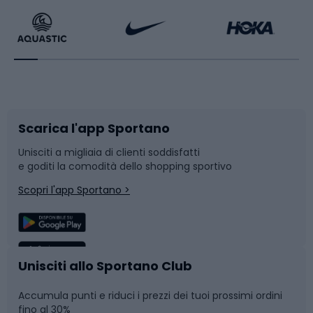
Bikepacking
Sport con le racchette
Corsa orientamento
Scarpe da ciclismo
Scarica l'app Sportano
Bushcraft
Slitte e slittini
Unisciti a migliaia di clienti soddisfatti
e goditi la comodità dello shopping sportivo
Corsa
Snowboard
Scopri l'app Sportano >
Sport di squadra
Camminata nordica
Caschi da ciclismo
Nuoto
Unisciti allo Sportano Club
Accumula punti e riduci i prezzi dei tuoi prossimi ordini
Skitouring
Pattinaggio
fino al 30%