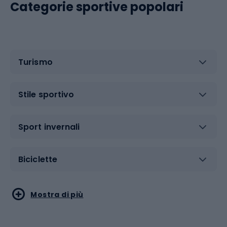
Categorie sportive popolari
Turismo
Stile sportivo
Sport invernali
Biciclette
Sport acquatici
Sport di arti marziali
Mostra di più
Calzature da escursionismo
Palestra e fitness