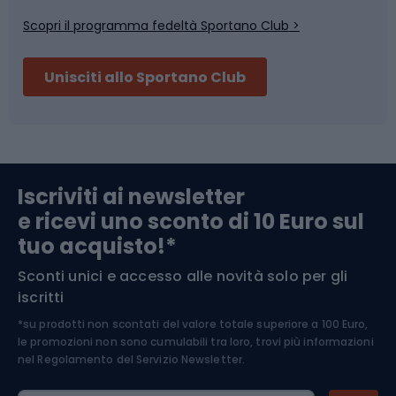
Scopri il programma fedeltà Sportano Club >
Sci
Pesca
Unisciti allo Sportano Club
Campeggio
Accessori per biciclette
Abbigliamento da escursionismo
Componenti per biciclette
Iscriviti ai newsletter
e ricevi uno sconto di 10 Euro sul
Arrampicata
tuo acquisto!*
Sconti unici e accesso alle novità solo per gli
Medicina dello sport
iscritti
*su prodotti non scontati del valore totale superiore a 100 Euro,
Abbigliamento ciclistico
le promozioni non sono cumulabili tra loro, trovi più informazioni
nel
Regolamento del Servizio Newsletter.