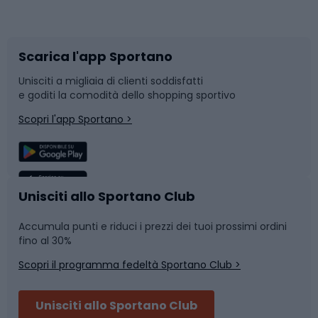
Corsa orientamento
Scarpe da ciclismo
Scarica l'app Sportano
Bushcraft
Slitte e slittini
Unisciti a migliaia di clienti soddisfatti
e goditi la comodità dello shopping sportivo
Corsa
Snowboard
Scopri l'app Sportano >
Sport di squadra
Camminata nordica
Caschi da ciclismo
Nuoto
Unisciti allo Sportano Club
Accumula punti e riduci i prezzi dei tuoi prossimi ordini
Skitouring
Pattinaggio
fino al 30%
Scopri il programma fedeltà Sportano Club >
Sci
Pesca
Unisciti allo Sportano Club