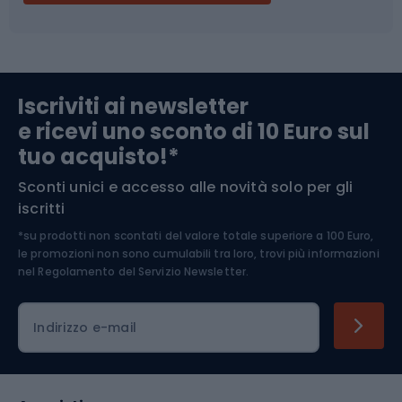
Campeggio
Accessori per biciclette
Abbigliamento da escursionismo
Componenti per biciclette
Iscriviti ai newsletter
e ricevi uno sconto di 10 Euro sul
Arrampicata
tuo acquisto!*
Sconti unici e accesso alle novità solo per gli
Medicina dello sport
iscritti
*su prodotti non scontati del valore totale superiore a 100 Euro,
Abbigliamento ciclistico
le promozioni non sono cumulabili tra loro, trovi più informazioni
nel
Regolamento del Servizio Newsletter.
Indirizzo e-mail