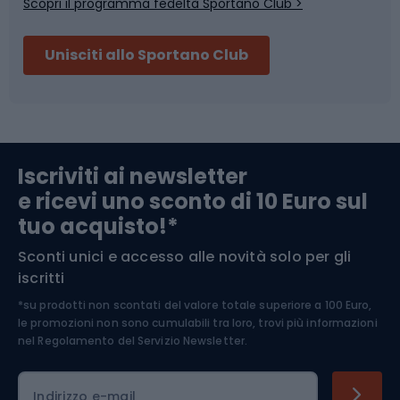
Scopri il programma fedeltà Sportano Club >
Sci
Pesca
Unisciti allo Sportano Club
Campeggio
Accessori per biciclette
Abbigliamento da escursionismo
Componenti per biciclette
Iscriviti ai newsletter
e ricevi uno sconto di 10 Euro sul
Arrampicata
tuo acquisto!*
Sconti unici e accesso alle novità solo per gli
Medicina dello sport
iscritti
*su prodotti non scontati del valore totale superiore a 100 Euro,
Abbigliamento ciclistico
le promozioni non sono cumulabili tra loro, trovi più informazioni
nel
Regolamento del Servizio Newsletter.
Indirizzo e-mail