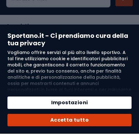
Acquisti
Sportano.it - Ci prendiamo cura della
Servizio clienti
tua privacy
Vogliamo offrire servizi al più alto livello sportivo. A
Regolamento
tal fine utilizziamo cookie e identificatori pubblicitari
mobili, che garantiscono il corretto funzionamento
Chi siamo
del sito e, previo tuo consenso, anche per finalità
analitiche e di personalizzazione della pubblicità,
ossia per mostrarti contenuti e annunci
personalizzati in base ai tuoi interessi e per misurarne
Spedizione a:
IT
l’efficacia. I cookie e gli identificatori pubblicitari
Aggiungi al carrello
mobili possono essere utilizzati sia per attività
Impostazioni
pubblicitarie personalizzate sia non personalizzate, a
Quantità
seconda dei consensi da te espressi. Se clicchi su
© 2026 Sportano
Acquista con
Accetta tutto
“Accetta tutto”, acconsenti al trattamento dei tuoi
dati personali da parte di SPORTANO.COM Sp. z o.o. e
dei suoi Partner Fidati, inclusa la personalizzazione