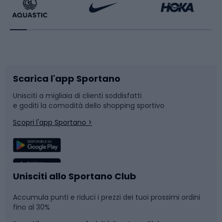
Bikepacking
Sport con le racchette
Corsa orientamento
Scarpe da ciclismo
Scarica l'app Sportano
Bushcraft
Slitte e slittini
Unisciti a migliaia di clienti soddisfatti
e goditi la comodità dello shopping sportivo
Corsa
Snowboard
Scopri l'app Sportano >
Sport di squadra
Camminata nordica
Caschi da ciclismo
Nuoto
Unisciti allo Sportano Club
Accumula punti e riduci i prezzi dei tuoi prossimi ordini
Skitouring
Pattinaggio
fino al 30%