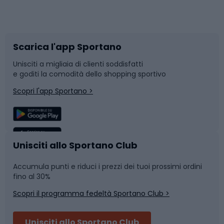
Corsa orientamento
Scarpe da ciclismo
Scarica l'app Sportano
Bushcraft
Slitte e slittini
Unisciti a migliaia di clienti soddisfatti
e goditi la comodità dello shopping sportivo
Corsa
Snowboard
Scopri l'app Sportano >
Sport di squadra
Camminata nordica
Caschi da ciclismo
Nuoto
Unisciti allo Sportano Club
Accumula punti e riduci i prezzi dei tuoi prossimi ordini
Skitouring
Pattinaggio
fino al 30%
Scopri il programma fedeltà Sportano Club >
Sci
Pesca
Unisciti allo Sportano Club