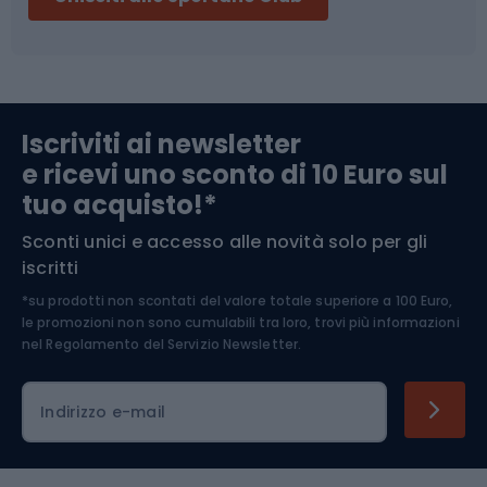
Campeggio
Accessori per biciclette
Abbigliamento da escursionismo
Componenti per biciclette
Iscriviti ai newsletter
e ricevi uno sconto di 10 Euro sul
Arrampicata
tuo acquisto!*
Sconti unici e accesso alle novità solo per gli
Medicina dello sport
iscritti
*su prodotti non scontati del valore totale superiore a 100 Euro,
Abbigliamento ciclistico
le promozioni non sono cumulabili tra loro, trovi più informazioni
nel
Regolamento del Servizio Newsletter.
Indirizzo e-mail