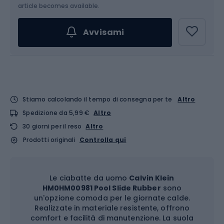
Scegli un'opzione...
article becomes available.
Avvisami
Stiamo calcolando il tempo di consegna per te
Altro
Spedizione da 5,99 €
Altro
30 giorni per il reso
Altro
Prodotti originali
Controlla qui
Le ciabatte da uomo
Calvin Klein
HM0HM00981 Pool Slide Rubber
sono
un'opzione comoda per le giornate calde.
Realizzate in materiale resistente, offrono
comfort e facilità di manutenzione. La suola