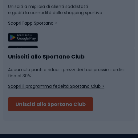
Unisciti a migliaia di clienti soddisfatti
e goditi la comodità dello shopping sportivo
Corsa
Snowboard
Scopri l'app Sportano >
Sport di squadra
Camminata nordica
Caschi da ciclismo
Nuoto
Unisciti allo Sportano Club
Accumula punti e riduci i prezzi dei tuoi prossimi ordini
Skitouring
Pattinaggio
fino al 30%
Scopri il programma fedeltà Sportano Club >
Sci
Pesca
Unisciti allo Sportano Club
Campeggio
Accessori per biciclette
Abbigliamento da escursionismo
Componenti per biciclette