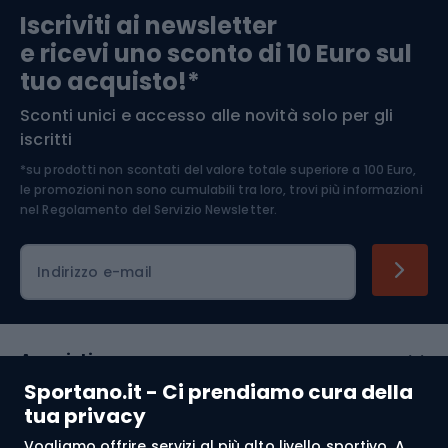
Iscriviti ai newsletter
e ricevi uno sconto di 10 Euro sul
Arrampicata
tuo acquisto!*
Sconti unici e accesso alle novità solo per gli
Medicina dello sport
iscritti
*su prodotti non scontati del valore totale superiore a 100 Euro,
Abbigliamento ciclistico
le promozioni non sono cumulabili tra loro, trovi più informazioni
nel
Regolamento del Servizio Newsletter.
Indirizzo e-mail
Acquisti
Sportano.it - Ci prendiamo cura della
Servizio clienti
tua privacy
Vogliamo offrire servizi al più alto livello sportivo. A