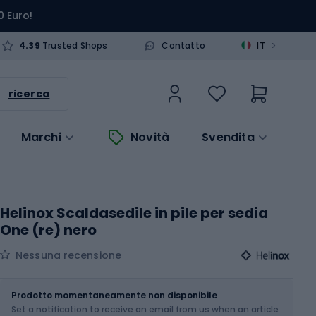
0 Euro!
>
4.39
Trusted Shops
Contatto
IT
ricerca
Marchi
Novità
Svendita
Helinox Scaldasedile in pile per sedia
One (re) nero
Nessuna recensione
Dimensione
OS
Prodotto momentaneamente non disponibile
Set a notification to receive an email from us when an article