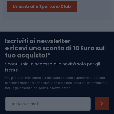
Unisciti allo Sportano Club
Campeggio
Accessori per biciclette
Abbigliamento da escursionismo
Componenti per biciclette
Iscriviti ai newsletter
e ricevi uno sconto di 10 Euro sul
Arrampicata
tuo acquisto!*
Sconti unici e accesso alle novità solo per gli
Medicina dello sport
iscritti
*su prodotti non scontati del valore totale superiore a 100 Euro,
Abbigliamento ciclistico
le promozioni non sono cumulabili tra loro, trovi più informazioni
nel
Regolamento del Servizio Newsletter.
Indirizzo e-mail