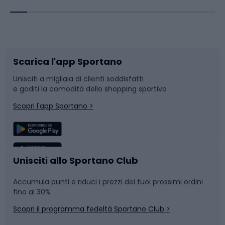
Corsa orientamento
Scarpe da ciclismo
Scarica l'app Sportano
Bushcraft
Slitte e slittini
Unisciti a migliaia di clienti soddisfatti
e goditi la comodità dello shopping sportivo
Corsa
Snowboard
Scopri l'app Sportano >
Sport di squadra
Camminata nordica
Caschi da ciclismo
Nuoto
Unisciti allo Sportano Club
Accumula punti e riduci i prezzi dei tuoi prossimi ordini
Skitouring
Pattinaggio
fino al 30%
Scopri il programma fedeltà Sportano Club >
Sci
Pesca