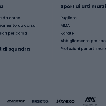
a
Sport di arti marzi
e da corsa
Pugilato
liamento da corsa
MMA
sori per corsa
Karate
t di squadra
Protezioni per arti marz
Accessori per arti marz
e da calcio
i da calcio
Palestra e fitness
e da pallamano
da calcio
Attrezzature per fitnes
liamento da calcio
liamento da basket
Yoga