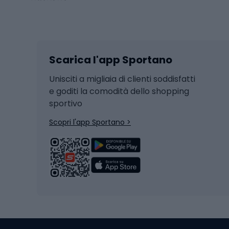
Sport invernali
Casc
Sci
Caschi
Scarica l'app Sportano
Sci di fondo
Casch
Hockey
Casch
Unisciti a migliaia di clienti soddisfatti
e goditi la comodità dello shopping
Snowboard
sportivo
Skit
Skitouring
Scopri l'app Sportano >
Pattini da ghiaccio
Sci da
Scarpo
Biciclette
Baston
Biciclette elettriche
Abbig
Biciclette da MTB
Sci
Biciclette da strada