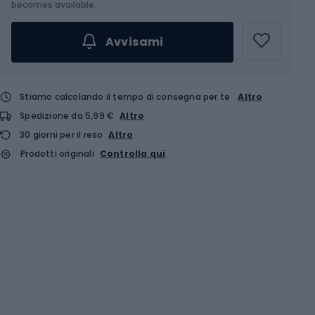
Scegli un'opzione...
becomes available.
Avvisami
Stiamo calcolando il tempo di consegna per te
Altro
Spedizione da 5,99 €
Altro
30 giorni per il reso
Altro
Prodotti originali
Controlla qui