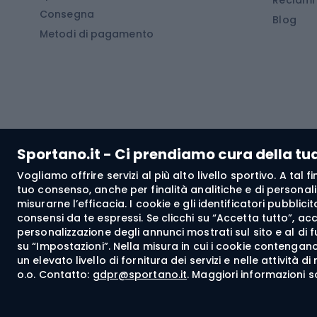
Consegna
Scarponi da montagna
Tende 
Blog
Metodi di pagamento
Scarponi da trekking
Bikepacking
Giacc
Pantal
Corsa orientamento
Pantal
Sportano.it - Ci prendiamo cura della tu
Giacch
Vogliamo offrire servizi al più alto livello sportivo. A tal
Pantal
tuo consenso, anche per finalità analitiche e di personali
Bushcraft
misurarne l’efficacia. I cookie e gli identificatori pubblic
Giacc
consensi da te espressi. Se clicchi su “Accetta tutto”, ac
personalizzazione degli annunci mostrati sul sito e al di 
Maglie
su “Impostazioni”. Nella misura in cui i cookie contengano 
Abbig
un elevato livello di fornitura dei servizi e nelle attività 
o.o. Contatto:
gdpr@sportano.it
. Maggiori informazioni s
Spedizione a:
IT