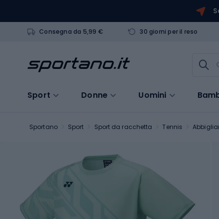
S
Consegna da 5,99 €
30 giorni per il reso
Sport
Donne
Uomini
Bamb
Sportano
Sport
Sport da racchetta
Tennis
Abbiglia