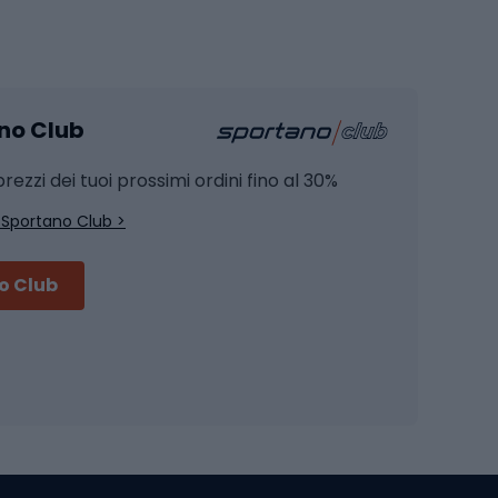
Pesca
mento
Pesca alla carpa
ano Club
Pesca al siluro
hette
Pesca a spinning
rezzi dei tuoi prossimi ordini fino al 30%
Pesca con galleggiante
 Sportano Club >
Pesca al feeder di fondo
no Club
Accessori per biciclette
Occhiali da ciclismo
is
Borse da ciclismo
Luci per biciclette
mo
Sedili per cicli