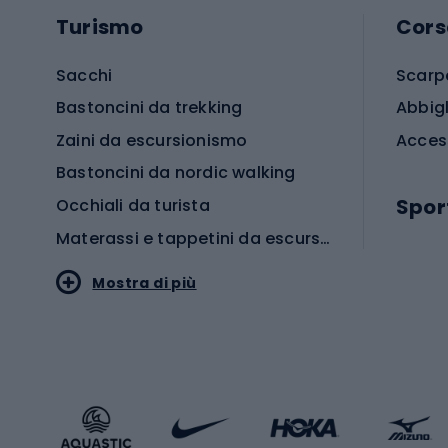
Turismo
Cors
Sacchi
Scarp
Bastoncini da trekking
Abbig
Zaini da escursionismo
Acces
Bastoncini da nordic walking
Spor
Occhiali da turista
Materassi e tappetini da escursionismo
Scarp
Mostra di più
Pallon
Stile sportivo
Scarp
Abbigliamento sportivo
Porte 
Calzature sportive
Abbig
Accessori Sportstyle
Abbig