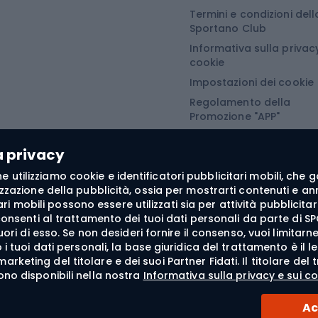
Termini e condizioni dell
turistiche
Abbigliamento da sno
Sportano Club
Informativa sulla privacy
Abbigliamento da escursionismo
Camminata nordi
cookie
Impostazioni dei cookie
he da pioggia
Accessori per il nordic
Regolamento della
Promozione "APP"
oni softshell
Bastoncini per il Nordi
Regolamento della
oni da trekking
Guanti da nordic walki
Promozione "SECRET"
a privacy
e softshell
 fine utilizziamo cookie e identificatori pubblicitari mobili, ch
oncini da trekking
zzazione della pubblicità, ossia per mostrarti contenuti e annu
itari mobili possono essere utilizzati sia per attività pubblic
he antivento
consenti al trattamento dei tuoi dati personali da parte di SP
fuori di esso. Se non desideri fornire il consenso, vuoi limita
tte da trekking
i tuoi dati personali, la base giuridica del trattamento è il l
liamento termoattivo
di marketing del titolare e dei suoi Partner Fidati. Il titolare 
ono disponibili nella nostra
Informativa sulla privacy e sui co
Ac