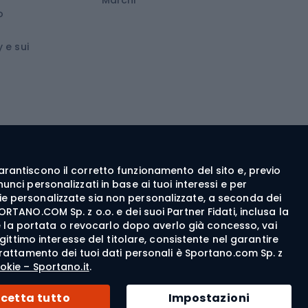
o
wboard
Medicina dello sport
 e sui
ca
Abbigliamento ciclistico
 walking
c walking
Guanti da ciclismo
ng
Pantaloncini da ciclismo
e garantiscono il corretto funzionamento del sito e, previo
Maglie da ciclismo
nci personalizzati in base ai tuoi interessi e per
Pantaloni da ciclismo
itarie personalizzate sia non personalizzate, a seconda dei
ORTANO.COM Sp. z o.o. e dei suoi Partner Fidati, inclusa la
Giacche da bicicletta
rne la portata o revocarlo dopo averlo già concesso, vai
egittimo interesse del titolare, consistente nel garantire
Felpe da ciclismo
del trattamento dei tuoi dati personali è Sportano.com Sp. z
Cappellini per biciclette
okie – Sportano.it
.
© 2026 Sportano
cetta tutto
Impostazioni