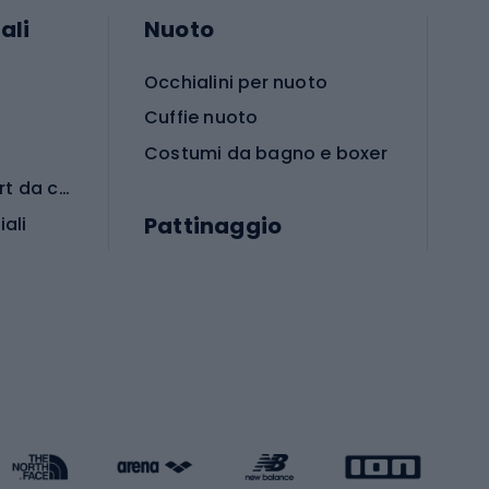
ali
Nuoto
Occhialini per nuoto
Cuffie nuoto
Costumi da bagno e boxer
Abbigliamento per sport da combattimento
Pattinaggio
iali
iali
Monopattini
Pattini a rotelle
Pattini in linea
s cardio
Skateboard
Attrezzature per l'allenamento della forza
Protezioni per pattinaggio
Caschi da pattinaggio