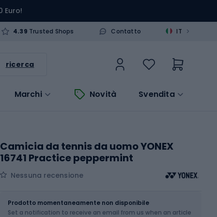
0 Euro!
>
4.39
Trusted Shops
Contatto
IT
ricerca
Marchi
Novità
Svendita
Camicia da tennis da uomo YONEX
16741 Practice peppermint
Nessuna recensione
Dimensione
Tabella delle taglie
Prodotto momentaneamente non disponibile
Set a notification to receive an email from us when an article