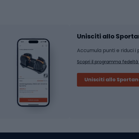
Abbigliamento fitness
hi da ciclismo
Calzature fitness
Accessori per l'allena
 integrali
Unisciti allo Sport
i da strada
Sport con le racc
i MTB
Accumula punti e riduci i p
Squash
Scopri il programma fedeltà
ouring
Badminton
Ping pong
Unisciti allo Sporta
 sci alpinismo
Tennis
ni da sci alpinismo
Padel
cini da sci alpinismo
Abbigliamento da tenn
liamento da skitouring
Scarpe da ciclis