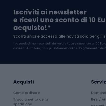
Biciclette da trekking
Pantal
Iscriviti ai newsletter
Biciclette da ghiaia
Scarpo
e ricevi uno sconto di 10 Eu
Biciclette per bambini
Occhia
acquisto!*
Sci di
Sport acquatici
Sconti unici e accesso alle novità solo per gli isc
Sci pe
*su prodotti non scontati del valore totale superiore a 100 Eur
Costumi da bagno
Caschi
cumulabili tra loro, trovi più informazioni nel
Regolamento del S
Kayak
Abbig
Gommoni
Cam
Tavole SUP
Mute in neoprene
Acces
Acquisti
Serviz
Cucin
Calzature da escursionismo
Come ordinare
Domande
Tracciamento della
Resi / 
Stivali da trekking
Mobil
spedizione
Reclami