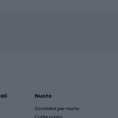
ali
Nuoto
Occhialini per nuoto
Cuffie nuoto