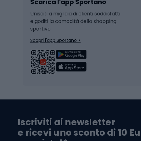
Scarica l'app Sportano
Sci di fondo
Casch
Hockey
Casch
Unisciti a migliaia di clienti soddisfatti
e goditi la comodità dello shopping
Snowboard
sportivo
Skit
Skitouring
Scopri l'app Sportano >
Pattini da ghiaccio
Sci da
Scarpo
Biciclette
Baston
Biciclette elettriche
Abbig
Biciclette da MTB
Sci
Biciclette da strada
Biciclette da trekking
Pantal
Iscriviti ai newsletter
Biciclette da ghiaia
Scarpo
e ricevi uno sconto di 10 Eu
Biciclette per bambini
Occhia