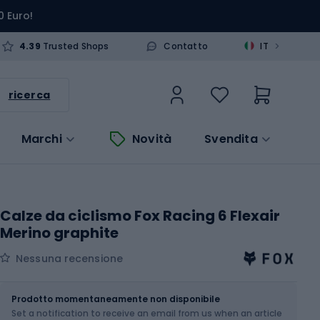
0 Euro!
>
4.39
Trusted Shops
Contatto
IT
ricerca
Marchi
Novità
Svendita
Calze da ciclismo Fox Racing 6 Flexair
Merino graphite
Nessuna recensione
Dimensione
Prodotto momentaneamente non disponibile
Set a notification to receive an email from us when an article
Scegli un'opzione...