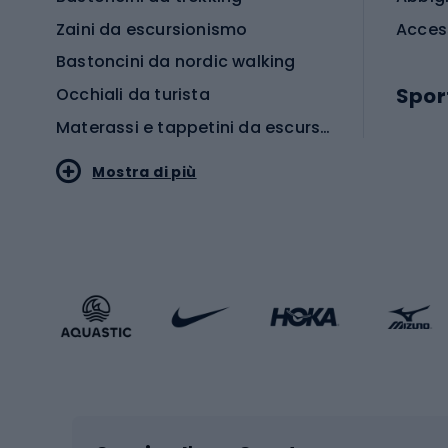
Zaini da escursionismo
Acces
Bastoncini da nordic walking
Spor
Occhiali da turista
Materassi e tappetini da escursionismo
Scarp
Mostra di più
Pallon
Stile sportivo
Scarp
Abbigliamento sportivo
Porte 
Calzature sportive
Abbig
Accessori Sportstyle
Abbig
Sport invernali
Casc
Sci
Caschi