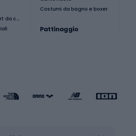
Costumi da bagno e boxer
Abbigliamento per sport da combattimento
Pattinaggio
iali
iali
Monopattini
Pattini a rotelle
Pattini in linea
s cardio
Skateboard
Attrezzature per l'allenamento della forza
Protezioni per pattinaggio
Caschi da pattinaggio
Pesca
mento
Pesca alla carpa