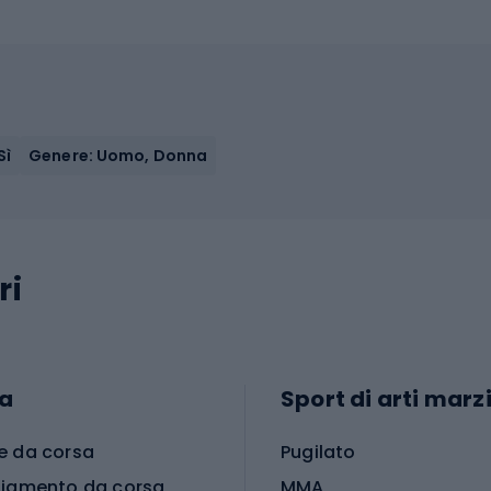
Sì
Genere: Uomo, Donna
ri
a
Sport di arti marzi
e da corsa
Pugilato
liamento da corsa
MMA