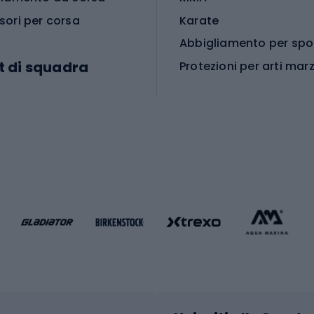
sori per corsa
Karate
t di squadra
Protezioni per arti marz
Accessori per arti marz
e da calcio
i da calcio
Palestra e fitness
e da pallamano
da calcio
Attrezzature per fitnes
liamento da calcio
liamento da basket
Yoga
Abbigliamento fitness
hi da ciclismo
Calzature fitness
Accessori per l'allena
 integrali