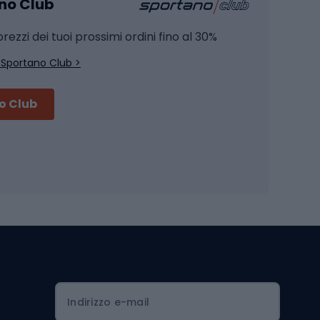
ano Club
Pesca al siluro
hette
Pesca a spinning
rezzi dei tuoi prossimi ordini fino al 30%
Pesca con galleggiante
 Sportano Club >
Pesca al feeder di fondo
no Club
Accessori per biciclette
Occhiali da ciclismo
is
Borse da ciclismo
Luci per biciclette
mo
Sedili per cicli
Serrature per biciclette
Scarpe da ciclismo con plateau
Zaini da ciclismo
Indirizzo e-mail