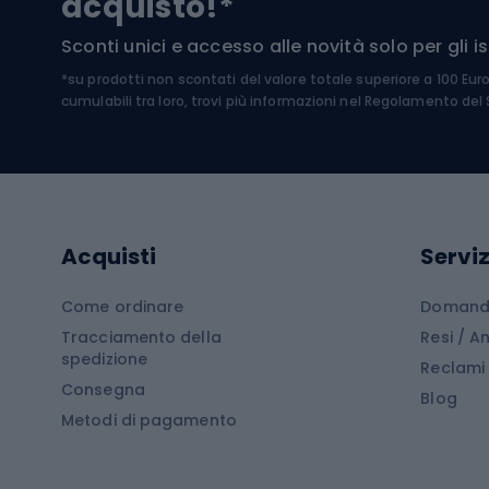
acquisto!*
Sci di
Sport acquatici
Sconti unici e accesso alle novità solo per gli isc
Sci pe
*su prodotti non scontati del valore totale superiore a 100 Eur
Costumi da bagno
Caschi
cumulabili tra loro, trovi più informazioni nel
Regolamento del S
Kayak
Abbig
Gommoni
Cam
Tavole SUP
Mute in neoprene
Acces
Acquisti
Serviz
Cucin
Calzature da escursionismo
Come ordinare
Domande
Tracciamento della
Resi / 
Stivali da trekking
Mobil
spedizione
Reclami
Consegna
Scarponi da montagna
Tende 
Blog
Metodi di pagamento
Scarponi da trekking