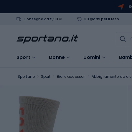
S
Consegna da 5,99 €
30 giorni per il reso
Sport
Donne
Uomini
Bamb
Sportano
Sport
Bici e accessori
Abbigliamento da cic