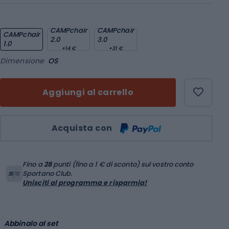
CAMPchair
CAMPchair
CAMPchair
2.0
3.0
1.0
+14 €
+31 €
Dimensione
OS
Aggiungi al carrello
Quantità
Acquista con
Fino a
28
punti (fino a 1 € di sconto) sul vostro conto
Sportano Club.
Unisciti al programma e risparmia!
Abbinalo al set