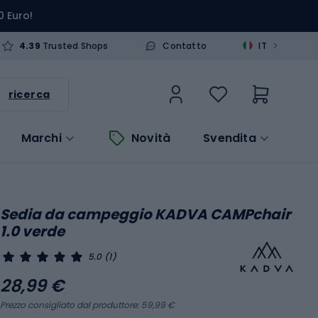
0 Euro!
>
4.39
Trusted Shops
Contatto
IT
ricerca
Marchi
Novità
Svendita
Sedia da campeggio KADVA CAMPchair
1.0 verde
5.0
(1)
28,99 €
Prezzo consigliato dal produttore: 59,99 €