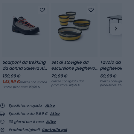
Scarponi da trekking
Set di stoviglie da
Tavolo da camp
da donna Salewa Alp
escursione pieghevoli
pieghevole KA
Trainer 2, farina
Frontier UL di Sea to
CAMPtable gra
159,99 €
79,99 €
69,99 €
d'avena/nero
Summit
per 4-6 person
143,99 €
Prezzo consigliato dal
Prezzo consigliato dal
prezzo con codice
produttore: 119,99 €
produttore: 109,99 €
grigio
Prezzo più basso:
151,99 €
Spedizione rapida
Altro
Spedizione da 5,99 €
Altro
30 giorni per il reso
Altro
Prodotti originali
Controlla qui