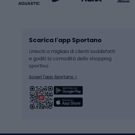
Sport invernali
Casc
Sci
Caschi
Scarica l'app Sportano
Sci di fondo
Casch
Hockey
Casch
Unisciti a migliaia di clienti soddisfatti
e goditi la comodità dello shopping
Snowboard
sportivo
Skit
Skitouring
Scopri l'app Sportano >
Pattini da ghiaccio
Sci da
Scarpo
Biciclette
Baston
Biciclette elettriche
Abbig
Biciclette da MTB
Sci
Biciclette da strada