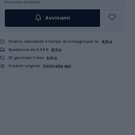
Scegli un'opzione...
becomes available.
Avvisami
Stiamo calcolando il tempo di consegna per te
Altro
Spedizione da 5,99 €
Altro
30 giorni per il reso
Altro
Prodotti originali
Controlla qui