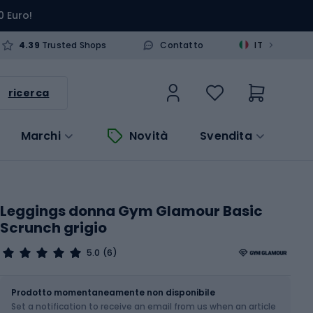
0 Euro!
>
4.39
Trusted Shops
Contatto
IT
ricerca
Marchi
Novità
Svendita
Leggings donna Gym Glamour Basic
Scrunch grigio
5.0
(6)
Dimensione
Tabella delle taglie
Prodotto momentaneamente non disponibile
Set a notification to receive an email from us when an article