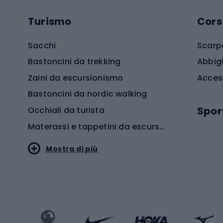
Turismo
Cors
Sacchi
Scarp
Bastoncini da trekking
Abbig
Zaini da escursionismo
Acces
Bastoncini da nordic walking
Spor
Occhiali da turista
Materassi e tappetini da escursionismo
Scarp
Mostra di più
Pallon
Stile sportivo
Scarp
Abbigliamento sportivo
Porte 
Calzature sportive
Abbig
Accessori Sportstyle
Abbig