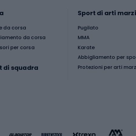
a
Sport di arti marzi
e da corsa
Pugilato
liamento da corsa
MMA
sori per corsa
Karate
t di squadra
Protezioni per arti marz
Accessori per arti marz
e da calcio
i da calcio
Palestra e fitness
e da pallamano
da calcio
Attrezzature per fitnes
liamento da calcio
liamento da basket
Yoga