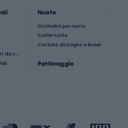
ali
Nuoto
Occhialini per nuoto
Cuffie nuoto
Costumi da bagno e boxer
Abbigliamento per sport da combattimento
Pattinaggio
iali
iali
Monopattini
Pattini a rotelle
Pattini in linea
s cardio
Skateboard
Attrezzature per l'allenamento della forza
Protezioni per pattinaggio
Caschi da pattinaggio