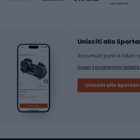
Abbigliamento fitness
hi da ciclismo
Calzature fitness
Accessori per l'allena
 integrali
Unisciti allo Sport
i da strada
Sport con le racc
i MTB
Accumula punti e riduci i p
Squash
Scopri il programma fedeltà
ouring
Badminton
Ping pong
Unisciti allo Sporta
 sci alpinismo
Tennis
ni da sci alpinismo
Padel
cini da sci alpinismo
Abbigliamento da tenn
liamento da skitouring
Scarpe da ciclis