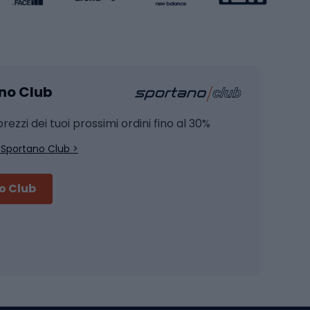
Pesca
mento
Pesca alla carpa
ano Club
Pesca al siluro
hette
Pesca a spinning
rezzi dei tuoi prossimi ordini fino al 30%
Pesca con galleggiante
 Sportano Club >
Pesca al feeder di fondo
no Club
Accessori per biciclette
Occhiali da ciclismo
is
Borse da ciclismo
Luci per biciclette
mo
Sedili per cicli