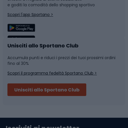
e goditi la comodità dello shopping sportivo
Corsa
Snowboard
Scopri l'app Sportano >
Sport di squadra
Camminata nordica
Caschi da ciclismo
Nuoto
Unisciti allo Sportano Club
Accumula punti e riduci i prezzi dei tuoi prossimi ordini
Skitouring
Pattinaggio
fino al 30%
Scopri il programma fedeltà Sportano Club >
Sci
Pesca
Unisciti allo Sportano Club
Campeggio
Accessori per biciclette
Abbigliamento da escursionismo
Componenti per biciclette