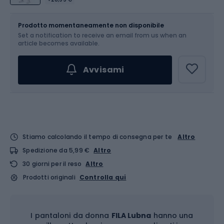
Dimensione
Tabella delle taglie
Prodotto momentaneamente non disponibile
Set a notification to receive an email from us when an
Scegli un'opzione...
article becomes available.
Avvisami
Stiamo calcolando il tempo di consegna per te
Altro
Spedizione da 5,99 €
Altro
30 giorni per il reso
Altro
Prodotti originali
Controlla qui
I pantaloni da donna
FILA Lubna
hanno una