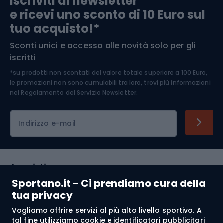
Iscriviti ai newsletter
e ricevi uno sconto di 10 Euro sul
Arrampicata
tuo acquisto!*
Sconti unici e accesso alle novità solo per gli
Medicina dello sport
iscritti
*su prodotti non scontati del valore totale superiore a 100 Euro,
Abbigliamento ciclistico
le promozioni non sono cumulabili tra loro, trovi più informazioni
nel
Regolamento del Servizio Newsletter.
Indirizzo e-mail
Acquisti
Sportano.it - Ci prendiamo cura della
Servizio clienti
tua privacy
Vogliamo offrire servizi al più alto livello sportivo. A
Regolamento
tal fine utilizziamo cookie e identificatori pubblicitari