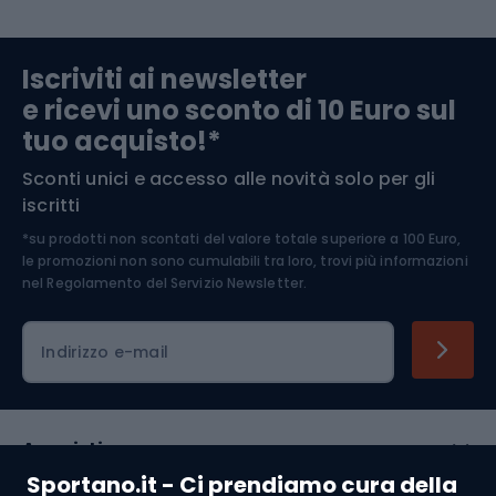
Abbigliamento da escursionismo
Componenti per biciclette
Iscriviti ai newsletter
e ricevi uno sconto di 10 Euro sul
Arrampicata
tuo acquisto!*
Sconti unici e accesso alle novità solo per gli
Medicina dello sport
iscritti
*su prodotti non scontati del valore totale superiore a 100 Euro,
Abbigliamento ciclistico
le promozioni non sono cumulabili tra loro, trovi più informazioni
nel
Regolamento del Servizio Newsletter.
Indirizzo e-mail
Acquisti
Sportano.it - Ci prendiamo cura della