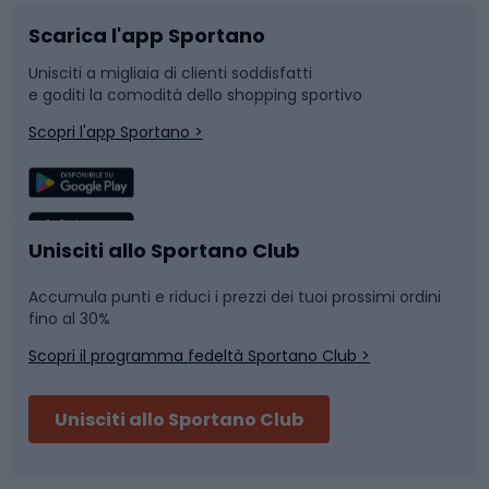
Scarica l'app Sportano
Bushcraft
Slitte e slittini
Unisciti a migliaia di clienti soddisfatti
e goditi la comodità dello shopping sportivo
Corsa
Snowboard
Scopri l'app Sportano >
Sport di squadra
Camminata nordica
Caschi da ciclismo
Nuoto
Unisciti allo Sportano Club
Accumula punti e riduci i prezzi dei tuoi prossimi ordini
Skitouring
Pattinaggio
fino al 30%
Scopri il programma fedeltà Sportano Club >
Sci
Pesca
Unisciti allo Sportano Club
Campeggio
Accessori per biciclette