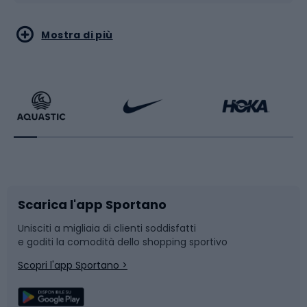
Sport acquatici
Sport di arti marziali
Mostra di più
Calzature da escursionismo
Palestra e fitness
Bikepacking
Sport con le racchette
Corsa orientamento
Scarpe da ciclismo
Scarica l'app Sportano
Bushcraft
Slitte e slittini
Unisciti a migliaia di clienti soddisfatti
e goditi la comodità dello shopping sportivo
Corsa
Snowboard
Scopri l'app Sportano >
Sport di squadra
Camminata nordica