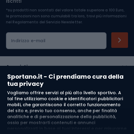
iscritti
*su prodotti non scontati del valore totale superiore a 100 Euro,
Abbigliamento ciclistico
le promozioni non sono cumulabili tra loro, trovi più informazioni
nel
Regolamento del Servizio Newsletter.
Indirizzo e-mail
Acquisti
Sportano.it - Ci prendiamo cura della
Servizio clienti
tua privacy
Vogliamo offrire servizi al più alto livello sportivo. A
Regolamento
tal fine utilizziamo cookie e identificatori pubblicitari
mobili, che garantiscono il corretto funzionamento
Chi siamo
del sito e, previo tuo consenso, anche per finalità
analitiche e di personalizzazione della pubblicità,
ossia per mostrarti contenuti e annunci
personalizzati in base ai tuoi interessi e per misurarne
Spedizione a:
IT