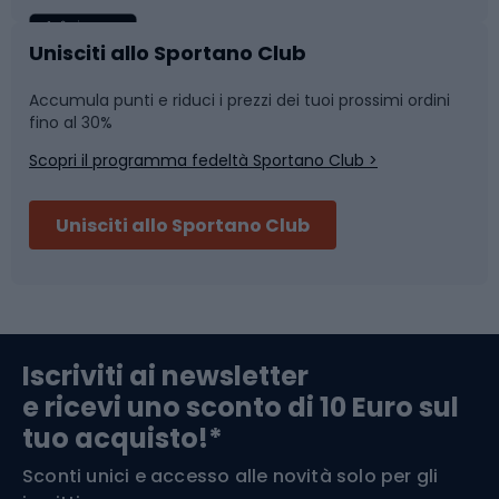
Caschi da ciclismo
Nuoto
Unisciti allo Sportano Club
Accumula punti e riduci i prezzi dei tuoi prossimi ordini
Skitouring
Pattinaggio
fino al 30%
Scopri il programma fedeltà Sportano Club >
Sci
Pesca
Unisciti allo Sportano Club
Campeggio
Accessori per biciclette
Abbigliamento da escursionismo
Componenti per biciclette
Iscriviti ai newsletter
e ricevi uno sconto di 10 Euro sul
Arrampicata
tuo acquisto!*
Sconti unici e accesso alle novità solo per gli
Medicina dello sport