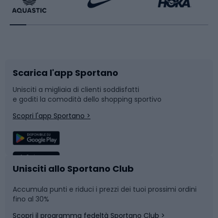
Bikepacking
Sport con le racchette
Corsa orientamento
Scarpe da ciclismo
Scarica l'app Sportano
Bushcraft
Slitte e slittini
Unisciti a migliaia di clienti soddisfatti
e goditi la comodità dello shopping sportivo
Corsa
Snowboard
Scopri l'app Sportano >
Sport di squadra
Camminata nordica
Caschi da ciclismo
Nuoto
Unisciti allo Sportano Club
Accumula punti e riduci i prezzi dei tuoi prossimi ordini
Skitouring
Pattinaggio
fino al 30%
Scopri il programma fedeltà Sportano Club >