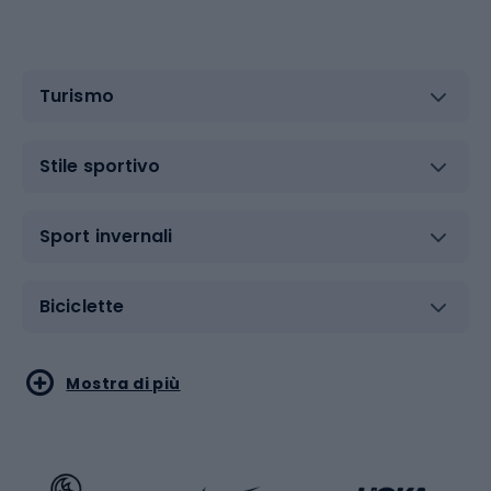
Turismo
Stile sportivo
Sport invernali
Biciclette
Sport acquatici
Sport di arti marziali
Mostra di più
Calzature da escursionismo
Palestra e fitness