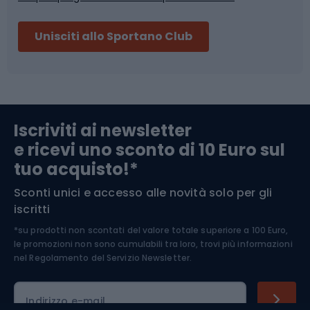
Sci
Pesca
Unisciti allo Sportano Club
Campeggio
Accessori per biciclette
Abbigliamento da escursionismo
Componenti per biciclette
Iscriviti ai newsletter
e ricevi uno sconto di 10 Euro sul
Arrampicata
tuo acquisto!*
Sconti unici e accesso alle novità solo per gli
Medicina dello sport
iscritti
*su prodotti non scontati del valore totale superiore a 100 Euro,
Abbigliamento ciclistico
le promozioni non sono cumulabili tra loro, trovi più informazioni
nel
Regolamento del Servizio Newsletter.
Indirizzo e-mail