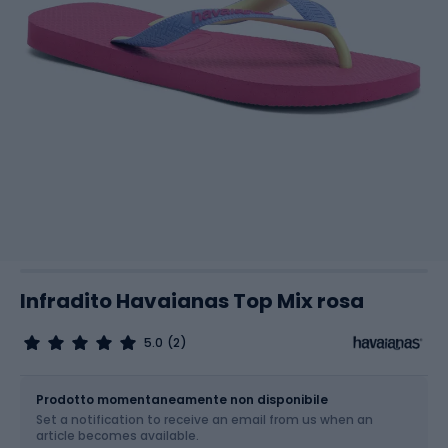
Infradito Havaianas Top Mix rosa
5.0
(2)
Dimensione
Tabella delle taglie
Prodotto momentaneamente non disponibile
Set a notification to receive an email from us when an
Scegli un'opzione...
article becomes available.