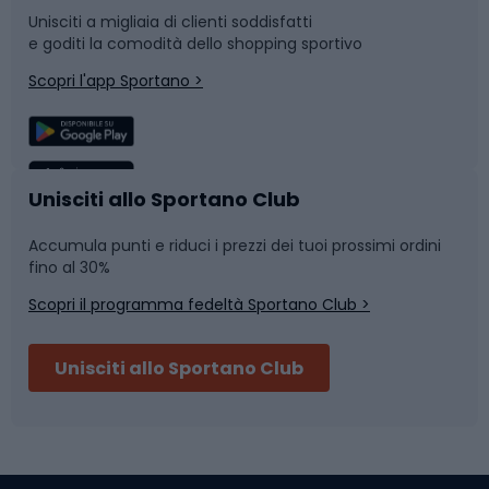
Unisciti a migliaia di clienti soddisfatti
e goditi la comodità dello shopping sportivo
Corsa
Snowboard
Scopri l'app Sportano >
Sport di squadra
Camminata nordica
Caschi da ciclismo
Nuoto
Unisciti allo Sportano Club
Accumula punti e riduci i prezzi dei tuoi prossimi ordini
Skitouring
Pattinaggio
fino al 30%
Scopri il programma fedeltà Sportano Club >
Sci
Pesca
Unisciti allo Sportano Club
Campeggio
Accessori per biciclette
Abbigliamento da escursionismo
Componenti per biciclette