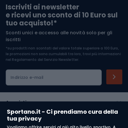
Iscriviti ai newsletter
e ricevi uno sconto di 10 Euro sul
Arrampicata
tuo acquisto!*
Sconti unici e accesso alle novità solo per gli
Medicina dello sport
iscritti
*su prodotti non scontati del valore totale superiore a 100 Euro,
Abbigliamento ciclistico
le promozioni non sono cumulabili tra loro, trovi più informazioni
nel
Regolamento del Servizio Newsletter.
Indirizzo e-mail
Acquisti
Sportano.it - Ci prendiamo cura della
Servizio clienti
tua privacy
Vogliamo offrire servizi al più alto livello sportivo. A