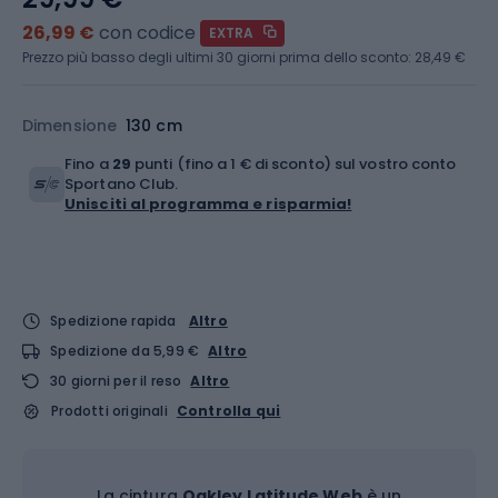
26,99 €
con codice
EXTRA
Prezzo più basso degli ultimi 30 giorni prima dello sconto:
28,49 €
Dimensione
130 cm
Fino a
29
punti (fino a 1 € di sconto) sul vostro conto
Sportano Club.
Unisciti al programma e risparmia!
Spedizione rapida
Altro
Spedizione da 5,99 €
Altro
30 giorni per il reso
Altro
Prodotti originali
Controlla qui
La cintura
Oakley Latitude Web
è un