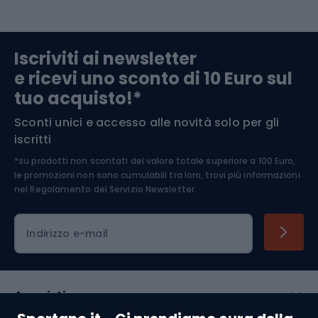
Abbigliamento da escursionismo
Componenti per biciclette
Iscriviti ai newsletter
e ricevi uno sconto di 10 Euro sul
Arrampicata
tuo acquisto!*
Sconti unici e accesso alle novità solo per gli
Medicina dello sport
iscritti
*su prodotti non scontati del valore totale superiore a 100 Euro,
Abbigliamento ciclistico
le promozioni non sono cumulabili tra loro, trovi più informazioni
nel
Regolamento del Servizio Newsletter.
Indirizzo e-mail
Acquisti