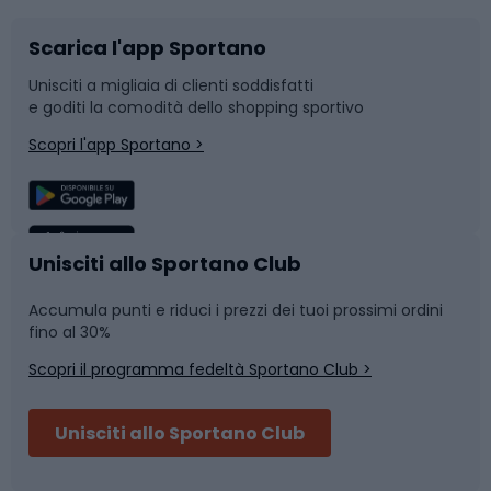
Scarica l'app Sportano
Bushcraft
Slitte e slittini
Unisciti a migliaia di clienti soddisfatti
e goditi la comodità dello shopping sportivo
Corsa
Snowboard
Scopri l'app Sportano >
Sport di squadra
Camminata nordica
Caschi da ciclismo
Nuoto
Unisciti allo Sportano Club
Accumula punti e riduci i prezzi dei tuoi prossimi ordini
Skitouring
Pattinaggio
fino al 30%
Scopri il programma fedeltà Sportano Club >
Sci
Pesca
Unisciti allo Sportano Club
Campeggio
Accessori per biciclette