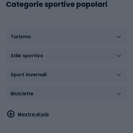
Categorie sportive popolari
Turismo
Stile sportivo
Sport invernali
Biciclette
Sport acquatici
Sport di arti marziali
Mostra di più
Calzature da escursionismo
Palestra e fitness