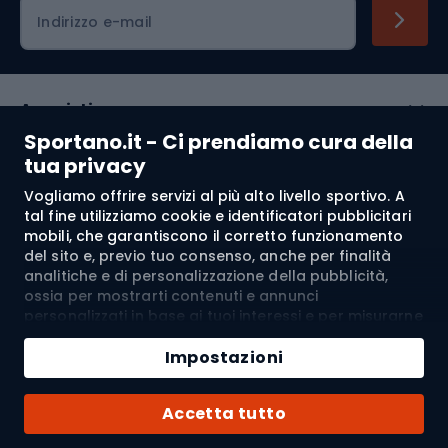
Indirizzo e-mail
Acquisti
Sportano.it - Ci prendiamo cura della
Servizio clienti
tua privacy
Vogliamo offrire servizi al più alto livello sportivo. A
Regolamento
tal fine utilizziamo cookie e identificatori pubblicitari
mobili, che garantiscono il corretto funzionamento
Chi siamo
del sito e, previo tuo consenso, anche per finalità
analitiche e di personalizzazione della pubblicità,
ossia per mostrarti contenuti e annunci
personalizzati in base ai tuoi interessi e per misurarne
Spedizione a:
IT
l’efficacia. I cookie e gli identificatori pubblicitari
mobili possono essere utilizzati sia per attività
Impostazioni
pubblicitarie personalizzate sia non personalizzate, a
seconda dei consensi da te espressi. Se clicchi su
© 2026 Sportano
Accetta tutto
“Accetta tutto”, acconsenti al trattamento dei tuoi
dati personali da parte di SPORTANO.COM Sp. z o.o. e