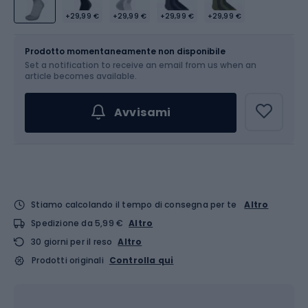
+29,99 €
+29,99 €
+29,99 €
+29,99 €
Dimensione
Tabella delle taglie
Prodotto momentaneamente non disponibile
Set a notification to receive an email from us when an
Scegli un'opzione...
article becomes available.
Avvisami
Stiamo calcolando il tempo di consegna per te
Altro
Spedizione da 5,99 €
Altro
30 giorni per il reso
Altro
Prodotti originali
Controlla qui