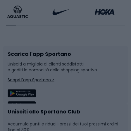
Bikepacking
Sport con le racchette
Corsa orientamento
Scarpe da ciclismo
Scarica l'app Sportano
Bushcraft
Slitte e slittini
Unisciti a migliaia di clienti soddisfatti
e goditi la comodità dello shopping sportivo
Corsa
Snowboard
Scopri l'app Sportano >
Sport di squadra
Camminata nordica
Caschi da ciclismo
Nuoto
Unisciti allo Sportano Club
Accumula punti e riduci i prezzi dei tuoi prossimi ordini
Skitouring
Pattinaggio
fino al 30%