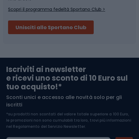
Scopri il programma fedeltà Sportano Club >
Sci
Pesca
Unisciti allo Sportano Club
Campeggio
Accessori per biciclette
Abbigliamento da escursionismo
Componenti per biciclette
Iscriviti ai newsletter
e ricevi uno sconto di 10 Euro sul
Arrampicata
tuo acquisto!*
Sconti unici e accesso alle novità solo per gli
Medicina dello sport
iscritti
*su prodotti non scontati del valore totale superiore a 100 Euro,
Abbigliamento ciclistico
le promozioni non sono cumulabili tra loro, trovi più informazioni
nel
Regolamento del Servizio Newsletter.