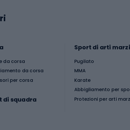
ri
a
Sport di arti marzi
e da corsa
Pugilato
liamento da corsa
MMA
sori per corsa
Karate
t di squadra
Protezioni per arti marz
Accessori per arti marz
e da calcio
i da calcio
Palestra e fitness