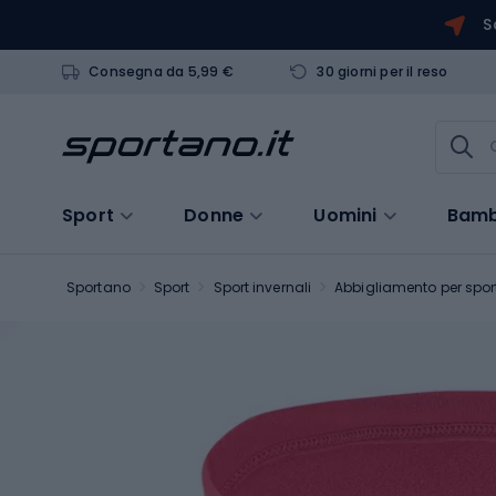
S
Consegna da 5,99 €
30 giorni per il reso
Sport
Donne
Uomini
Bamb
Sportano
Sport
Sport invernali
Abbigliamento per sport