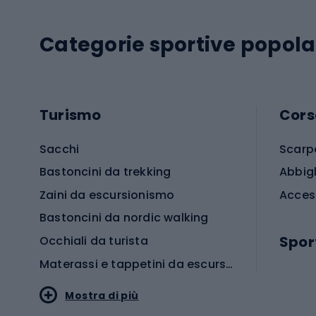
Categorie sportive popola
Turismo
Cors
Sacchi
Scarp
Bastoncini da trekking
Abbig
Zaini da escursionismo
Acces
Bastoncini da nordic walking
Spor
Occhiali da turista
Materassi e tappetini da escursionismo
Scarp
Mostra di più
Pallon
Stile sportivo