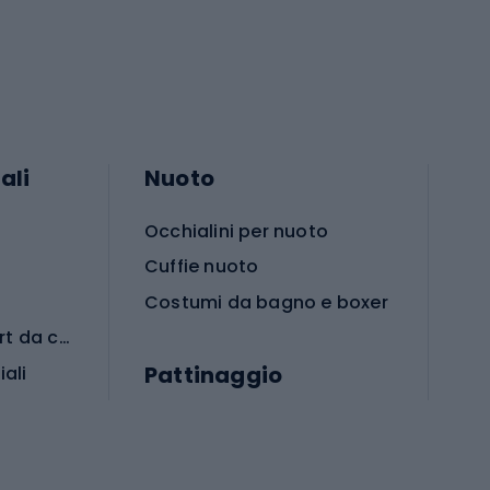
ali
Nuoto
Occhialini per nuoto
Cuffie nuoto
Costumi da bagno e boxer
Abbigliamento per sport da combattimento
Pattinaggio
iali
iali
Monopattini
Pattini a rotelle