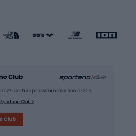
Pattini in linea
s cardio
Skateboard
Attrezzature per l'allenamento della forza
Protezioni per pattinaggio
Caschi da pattinaggio
Pesca
mento
Pesca alla carpa
ano Club
Pesca al siluro
hette
Pesca a spinning
rezzi dei tuoi prossimi ordini fino al 30%
Pesca con galleggiante
 Sportano Club >
Pesca al feeder di fondo
no Club
Accessori per biciclette