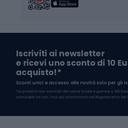
Biciclette
Baston
Biciclette elettriche
Abbig
Biciclette da MTB
Sci
Biciclette da strada
Biciclette da trekking
Pantal
Iscriviti ai newsletter
Biciclette da ghiaia
Scarpo
e ricevi uno sconto di 10 Eu
Biciclette per bambini
Occhia
acquisto!*
Sci di
Sport acquatici
Sconti unici e accesso alle novità solo per gli isc
Sci pe
*su prodotti non scontati del valore totale superiore a 100 Eur
Costumi da bagno
Caschi
cumulabili tra loro, trovi più informazioni nel
Regolamento del S
Kayak
Abbig
Gommoni
Cam
Tavole SUP