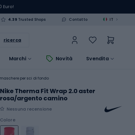
0 Euro!
>
4.39
Trusted Shops
Contatto
IT
ricerca
Marchi
Novità
Svendita
maschere per sci di fondo
Nike Therma Fit Wrap 2.0 aster
rosa/argento camino
Nessuna recensione
Colore