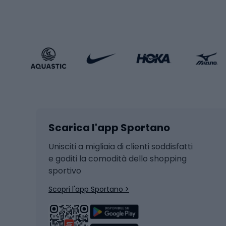
Scarp
Abbigliamento sportivo
Porte 
Calzature sportive
Abbig
Accessori Sportstyle
Abbig
Sport invernali
Casc
Sci
Caschi
Scarica l'app Sportano
Sci di fondo
Casch
Hockey
Casch
Unisciti a migliaia di clienti soddisfatti
e goditi la comodità dello shopping
Snowboard
sportivo
Skit
Skitouring
Scopri l'app Sportano >
Pattini da ghiaccio
Sci da
Scarpo