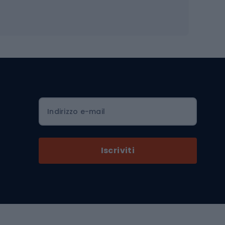
Occhiali da ciclismo
is
Borse da ciclismo
Luci per biciclette
mo
Sedili per cicli
Serrature per biciclette
Scarpe da ciclismo con plateau
Zaini da ciclismo
Indirizzo e-mail
Componenti per biciclette
Selle per biciclette
Iscriviti
Pedali da bicicletta
Ruote di bicicletta
Arrampicata