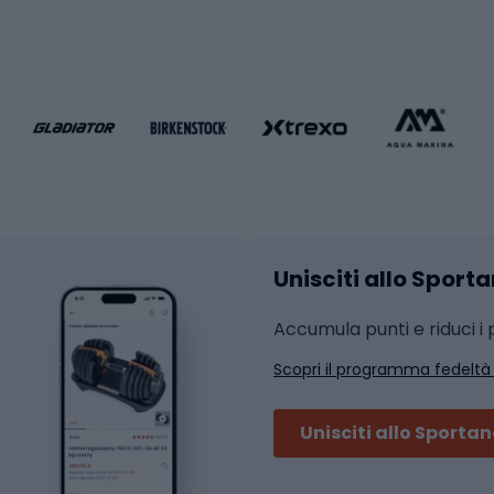
e da pallamano
da calcio
Attrezzature per fitnes
liamento da calcio
liamento da basket
Yoga
Abbigliamento fitness
hi da ciclismo
Calzature fitness
Accessori per l'allena
 integrali
Unisciti allo Sport
i da strada
Sport con le racc
i MTB
Accumula punti e riduci i p
Squash
Scopri il programma fedeltà
ouring
Badminton
Ping pong
Unisciti allo Sporta
 sci alpinismo
Tennis
ni da sci alpinismo