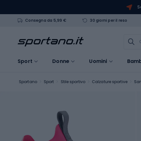
S
Consegna da 5,99 €
30 giorni per il reso
Sport
Donne
Uomini
Bamb
Sportano
Sport
Stile sportivo
Calzature sportive
San