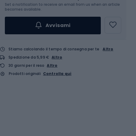
Set a notification to receive an email from us when an article
Scegli un'opzione...
becomes available.
Avvisami
Stiamo calcolando il tempo di consegna per te
Altro
Spedizione da 5,99 €
Altro
30 giorni per il reso
Altro
Prodotti originali
Controlla qui