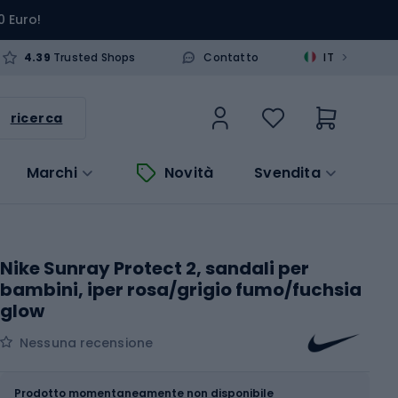
0 Euro!
>
4.39
Trusted Shops
Contatto
IT
ricerca
Marchi
Novità
Svendita
Nike Sunray Protect 2, sandali per
bambini, iper rosa/grigio fumo/fuchsia
glow
Nessuna recensione
Dimensione
Tabella delle taglie
Prodotto momentaneamente non disponibile